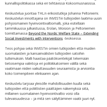
kunnallispolitiikassa sekä eri tehtävissä Kokoomusnaisissa.
Keskustelua juontaa THL:n erikoistutkija Johanna Peltoniemi.
Keskustelun innoittajana on INVESTin tutkijoiden laatima uusin
pohjoismainen hyvinvointivaltiomalli, joka esitellään
tammikuussa julkaistussa, Erolan, Moision ja Peltoniemen
toimittamassa
B
eyond the Nordic Welfare State
– Extending
Social Investments with Interventions
-teoksessa.
Teos pohjaa sekä INVESTin omien tutkijoiden että muiden
suomalaisten ja kansainvälisten tutkijoiden satoihin
tutkimuksiin. Malli haastaa päätöksentekijät tekemään
tietoisempia valintoja eri politiikkatoimien välillä sekä
vaatimaan niiden vaikuttavuuden seuraamista ja arviointia
koko toimenpiteen elinkaaren ajan.
Keskustelu tarjoaa yleisölle mahdollisuuden kuulla sekä
tutkijoiden että poliittisten päättäjien näkemyksiä siitä,
millainen suomalainen hyvinvointivaltio voisi olla
tulevaisuudessa – ja mitä sen säilyttäminen vaatii juuri nyt.