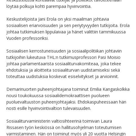
löytää polkuja kohti parempaa hyvinvointia.
Keskustelijoista Jani Erola on yksi maailman johtavia
sosiaalisen eriarvoisuuden ja sen periytyvyyden tutkijoita. Erola
johtaa tutkimuksen lippulaivaa ja hänet valittiin tammikuussa
Vuoden professoriksi.
Sosiaalisen kerrostuneisuuden ja sosiaalipolitiikan johtaviin
tutkijoihin lukeutuva THL:n tutkimusprofessori Pasi Moisio
johtaa parlamentaarista sosiaaliturvakomiteaa, joka tekee
ehdotuksia ja aloitteita sosiaaliturvan uudistamiseksi sekä
toteuttaa uudistuksia koskevat esiselvitykset ja arvioinnit.
Demarinuorten puheenjohtajana toiminut Emilia Kangaskolkka
nousi toukokuussa sosiaalidemokraattisen puolueen
puoluevaltuuston puheenjohtajaksi. Ehdokaspuheessaan hän
nosti esille hyvinvointivaltion tulevaisuuden.
Sosiaaliturvaministerin valtiosihteerinä toimivan Laura
Rissasen työn keskiössä on hallitusohjelman toteutumisen
varmistaminen. Hän on toiminut myös yli 20 vuotta Helsingin