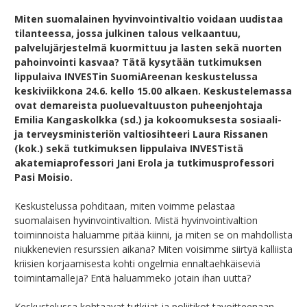
Miten suomalainen hyvinvointivaltio voidaan uudistaa
tilanteessa, jossa julkinen talous velkaantuu,
palvelujärjestelmä kuormittuu ja lasten sekä nuorten
pahoinvointi kasvaa? Tätä kysytään tutkimuksen
lippulaiva INVESTin SuomiAreenan keskustelussa
keskiviikkona 24.6. kello 15.00 alkaen. Keskustelemassa
ovat demareista puoluevaltuuston puheenjohtaja
Emilia Kangaskolkka (sd.) ja kokoomuksesta sosiaali-
ja terveysministeriön valtiosihteeri Laura Rissanen
(kok.) sekä tutkimuksen lippulaiva INVESTistä
akatemiaprofessori Jani Erola ja tutkimusprofessori
Pasi Moisio.
Keskustelussa pohditaan, miten voimme pelastaa
suomalaisen hyvinvointivaltion. Mistä hyvinvointivaltion
toiminnoista haluamme pitää kiinni, ja miten se on mahdollista
niukkenevien resurssien aikana? Miten voisimme siirtyä kalliista
kriisien korjaamisesta kohti ongelmia ennaltaehkäiseviä
toimintamalleja? Entä haluammeko jotain ihan uutta?
Keskustelussa kohtaavat tutkijat ja poliitikot tavoitteenaan