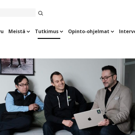
vu
Meistä
Tutkimus
Opinto-ohjelmat
Interv