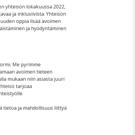
een yhteisön lokakuussa 2022,
tavaa ja inklusiivista. Yhteisön
isuuden oppia lisää avoimen
isäistäminen ja hyödyntäminen
normi. Me pyrimme
tamaan avoimen tieteen
lla mukaan niin asiasta juuri
yhteisö tarjoaa
teistyölle.
ää tietoa ja mahdollisuus liittyä