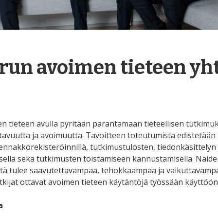
run avoimen tieteen yh
n tieteen avulla pyritään parantamaan tieteellisen tutkimuk
ttavuutta ja avoimuutta. Tavoitteen toteutumista edistetään
ennakkorekisteröinnillä, tutkimustulosten, tiedonkäsittelyn 
sella sekä tutkimusten toistamiseen kannustamisella. Näide
stä tulee saavutettavampaa, tehokkaampaa ja vaikuttavamp
utkijat ottavat avoimen tieteen käytäntöjä työssään käyttöön
a