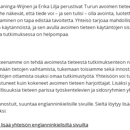
Laninga-Wijnen ja Erika Lilja perustivat Turun avoimen tiet
e näkevät, että tiede voi – ja sen tulisi – olla avointa, luotet
aminen on tapa edistää tavoitetta. Yhteisö tarjoaa mahdoll
n käytännöistä, ja sen avulla avoimen tieteen käytäntöjen s
 tutkimuksessa on helpompaa.
teenamme on tehdä avoimesta tieteestä tutkimuksenteon 
mään tietojen vaihtamista, tukemaan toisiamme sekä innos
töjen ottamista osaksi omaa tutkimustyötä. Yhteisöön voi tu
stuneet kuin kokeneet avoimen tieteen harjoittajat. Lisäksi 
lisuuksia tieteen parissa työskentelevien ja sidosryhmien yh
nnostuit, suuntaa englanninkielisille sivuille. Sieltä löytyy lis
si.
lisää yhteisön englanninkielisiltä sivuilta