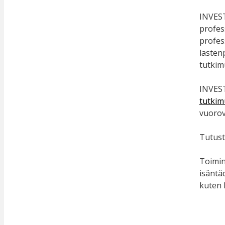
INVEST
profes
profes
lasten
tutkim
INVEST
tutkim
vuorov
Tutus
Toimin
isäntä
kuten 