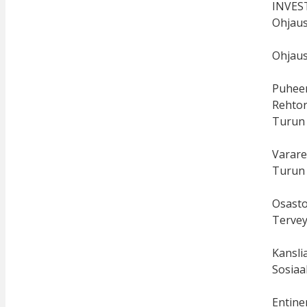
INVEST
Ohjaus
Ohjaus
Puheen
Rehtor
Turun 
Varare
Turun 
Osasto
Tervey
Kansli
Sosiaal
Entine