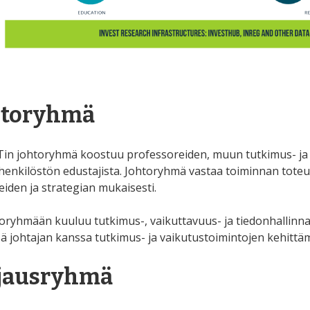
htoryhmä
in johtoryhmä koostuu professoreiden, muun tutkimus- j
enkilöstön edustajista. Johtoryhmä vastaa toiminnan tote
eiden ja strategian mukaisesti.
toryhmään kuuluu tutkimus-, vaikuttavuus- ja tiedonhallinnan
ä johtajan kanssa tutkimus- ja vaikutustoimintojen kehittämi
jausryhmä