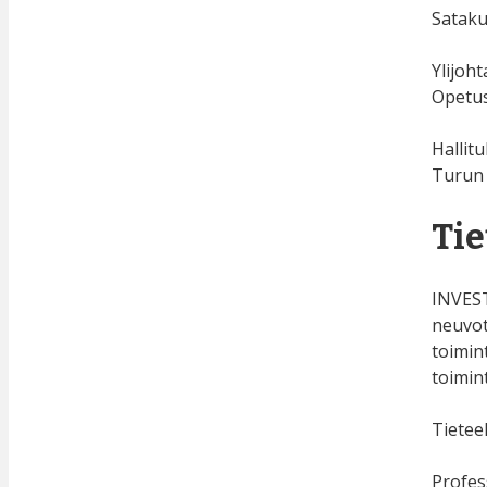
Sataku
Ylijoht
Opetus
Hallit
Turun 
Tie
INVEST
neuvot
toimin
toimint
Tietee
Profes