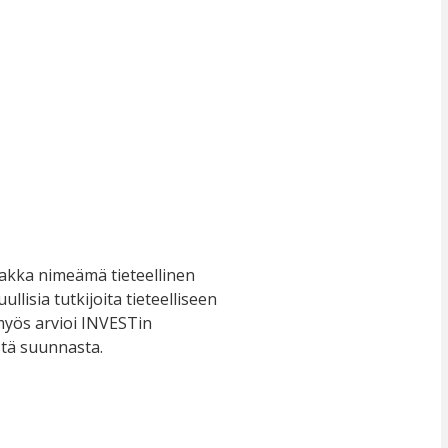
aakka nimeämä tieteellinen
lisia tutkijoita tieteelliseen
 myös arvioi INVESTin
stä suunnasta.