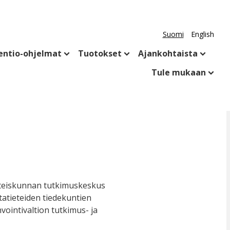
Suomi
English
entio-ohjelmat
Tuotokset
Ajankohtaista
Tule mukaan
hteiskunnan tutkimuskeskus
ntatieteiden tiedekuntien
vointivaltion tutkimus- ja