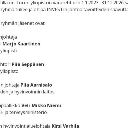
illä on Turun yliopiston vararehtorin 1.1.2023- 31.12.202
ryhmä tukee ja ohjaa INVESTin johtoa tavoitteiden saavutt
ryhmän jäsenet ovat:
johtaja
i
Marjo Kaartinen
yliopisto
htori
Piia Seppänen
yliopisto
n johtaja
Piia Aarnisalo
den ja hyvinvoinnin laitos
apäällikkö
Veli-Mikko Niemi
i- ja terveysministeriö
n hyvinvointialuejohtaja
Kirsi Varhila