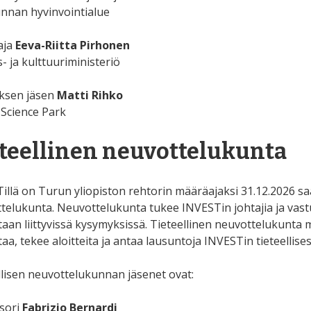
nnan hyvinvointialue
aja
Eeva-Riitta Pirhonen
- ja kulttuuriministeriö
uksen jäsen
Matti Rihko
Science Park
teellinen neuvottelukunta
illä on Turun yliopiston rehtorin määräajaksi 31.12.2026 s
telukunta. Neuvottelukunta tukee INVESTin johtajia ja vastuul
taan liittyvissä kysymyksissä. Tieteellinen neuvottelukunta
aa, tekee aloitteita ja antaa lausuntoja INVESTin tieteellise
llisen neuvottelukunnan jäsenet ovat:
sori
Fabrizio Bernardi