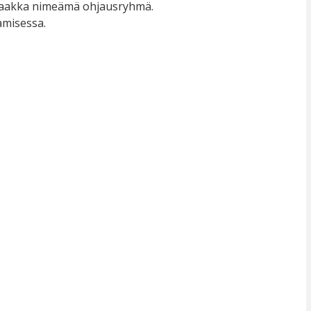
6 saakka nimeämä ohjausryhmä.
amisessa.