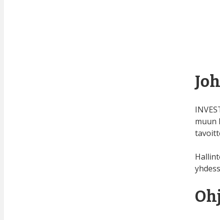
Jo
INVEST
muun h
tavoitt
Hallin
yhdess
Oh