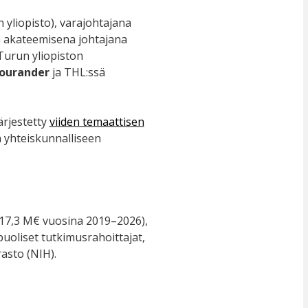
 yliopisto), varajohtajana
na akateemisena johtajana
Turun yliopiston
ourander
ja THL:ssä
ärjestetty
viiden temaattisen
a yhteiskunnalliseen
17,3 M€ vuosina 2019–2026),
uoliset tutkimusrahoittajat,
asto (NIH).