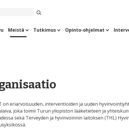
vu
Meistä
Tutkimus
Opinto-ohjelmat
Interv
ganisaatio
 on eriarvoisuuden, interventioiden ja uuden hyvinvointiy
ulaiva, joka toimii Turun yliopiston lääketieteen ja yhteisku
udessa sekä Terveyden ja hyvinvoinnin laitoksen (THL) Hyvin
usyksikössä.