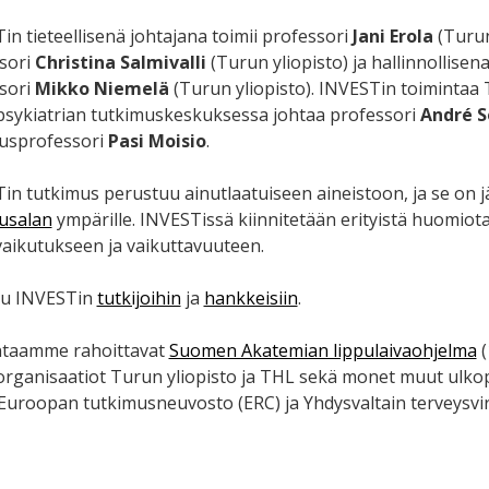
in tieteellisenä johtajana toimii professori
Jani Erola
(Turun
sori
Christina Salmivalli
(Turun yliopisto) ja hallinnollise
sori
Mikko Niemelä
(Turun yliopisto). INVESTin toimintaa 
psykiatrian tutkimuskeskuksessa johtaa professori
André S
usprofessori
Pasi Moisio
.
in tutkimus perustuu ainutlaatuiseen aineistoon, ja se on j
usalan
ympärille. INVESTissä kiinnitetään erityistä huomiot
aikutukseen ja vaikuttavuuteen.
tu INVESTin
tutkijoihin
ja
hankkeisiin
.
taamme rahoittavat
Suomen Akatemian lippulaivaohjelma
(
organisaatiot Turun yliopisto ja THL sekä monet muut ulkop
Euroopan tutkimusneuvosto (ERC) ja Yhdysvaltain terveysvir