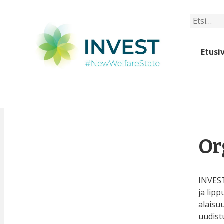
Etsi
Etusi
Or
INVEST
ja lipp
alaisu
uudist