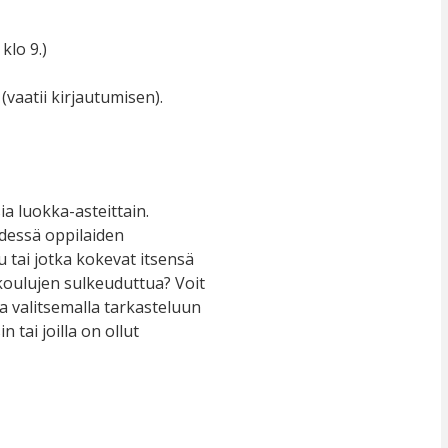
klo 9.)
(vaatii kirjautumisen).
a luokka-asteittain.
ydessä oppilaiden
u tai jotka kokevat itsensä
 koulujen sulkeuduttua? Voit
a valitsemalla tarkasteluun
n tai joilla on ollut