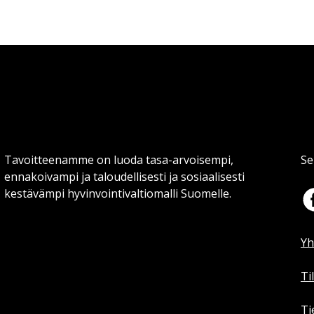
Tavoitteenamme on luoda tasa-arvoisempi,
Se
ennakoivampi ja taloudellisesti ja sosiaalisesti
kestävämpi hyvinvointivaltiomalli Suomelle.
Yh
Ti
Ti