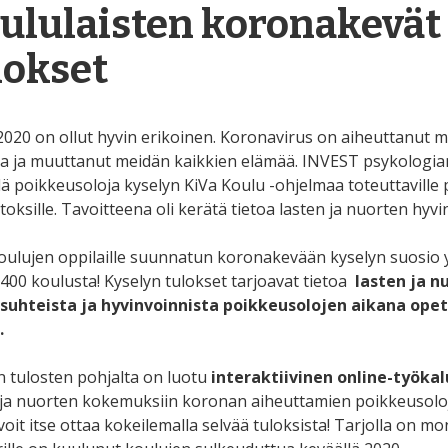
ululaisten koronakevät
lokset
2020 on ollut hyvin erikoinen. Koronavirus on aiheuttanut mo
ta ja muuttanut meidän kaikkien elämää. INVEST psykologian
lä poikkeusoloja kyselyn KiVa Koulu -ohjelmaa toteuttaville 
toksille. Tavoitteena oli kerätä tietoa lasten ja nuorten hyvi
oulujen oppilaille suunnatun koronakevään kyselyn suosio yllä
i 400 koulusta! Kyselyn tulokset tarjoavat tietoa
lasten ja n
suhteista ja hyvinvoinnista poikkeusolojen aikana ope
.
n tulosten pohjalta on luotu
interaktiivinen online-työkal
 ja nuorten kokemuksiin koronan aiheuttamien poikkeusoloj
voit itse ottaa kokeilemalla selvää tuloksista! Tarjolla on mont