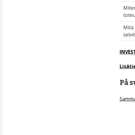
Miten
toteu
Mitä 
selvi
INVEST
Lisäti
På s
Samman