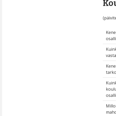
Kou
(päivit
Kenel
osall
Kuin
vasta
Kenel
tarko
Kuin
koulu
osall
Millo
mahdo