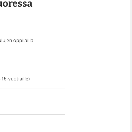
uoressa
ujen oppilailla
16-vuotiaille)