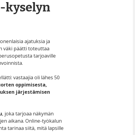
 -kyselyn
nenlaisia ajatuksia ja
 väki päätti toteuttaa
perusopetusta tarjoaville
nvoinnista.
tti: vastaajia oli lähes 50
uorten oppimisesta,
tuksen järjestämisen
u
, joka tarjoaa näkymän
en aikana. Online-työkalun
a tarinaa siitä, mitä lapsille