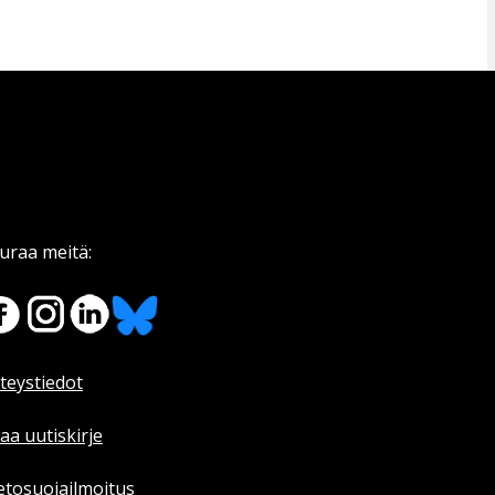
uraa meitä:
teystiedot
laa uutiskirje
etosuojailmoitus