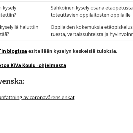
 kysely
Sähköinen kysely osana etäopetusta
tettiin?
toteuttavien oppilaitosten oppilaille
kyselyllä haluttiin
Oppilaiden kokemuksia etäopiskelusta
ttää?
tuesta, vertaissuhteista ja hyvinvoi
in blogissa
esitellään kyselyn keskeisiä tuloksia.
etoa KiVa Koulu -ohjelmasta
venska:
fattning av coronavårens enkät