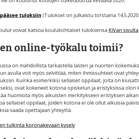
rille on kuulunut koulujen sulkeuduttua keväällä 2020.
pääsee tuloksiin
(Tulokset on julkaistu torstaina 14.5.2020 
oulut voivat katsoa koulukohtaiset tuloksensa
KiVan sivulta
en online-työkalu toimii?
ussa on mahdollista tarkastella lasten ja nuorten kokemuksi
un avulla voit myös selvittää, miten ihmissuhteet ovat yhte
siin. Kuinka esimerkiksi sellaiset oppilaat, joita on kiusatt
iseksi, ovat kokeneet kotona opiskelun ja eristyksissä olon
ttää huomiota myös aikuisten merkitykseen eristyksen aikan
a sellaiset oppilaat, joiden kotona ei ole ollut aikuisia päivisi
ksia saada opettajaan yhteyttä.
en tulkinta koronakevaan kysely