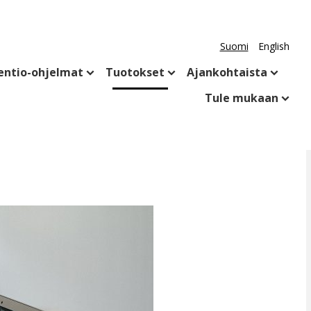
Suomi
English
entio-ohjelmat
Tuotokset
Ajankohtaista
Tule mukaan