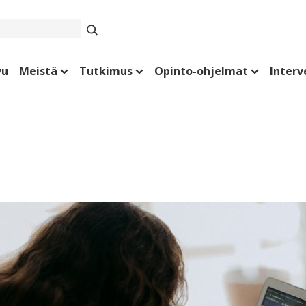
vu
Meistä
Tutkimus
Opinto-ohjelmat
Interv