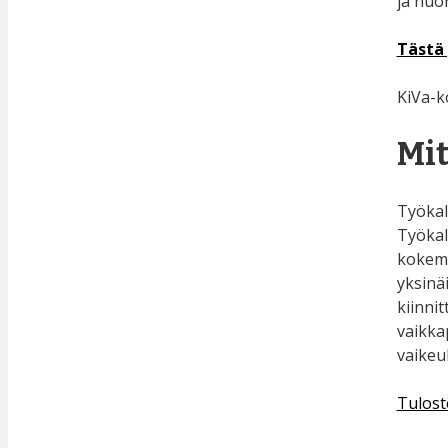
ja nuo
Tästä 
KiVa-k
Mit
Työkal
Työkal
kokemuk
yksinä
kiinni
vaikkap
vaikeu
Tulost