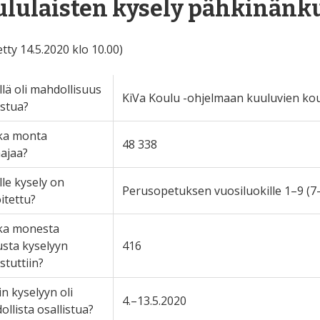
lulaisten kysely pähkinänk
etty 14.5.2020 klo 10.00)
lä oli mahdollisuus
KiVa Koulu -ohjelmaan kuuluvien koul
istua?
ka monta
48 338
ajaa?
le kysely on
Perusopetuksen vuosiluokille 1–9 (7–
itettu?
ka monesta
sta kyselyyn
416
istuttiin?
in kyselyyn oli
4.–13.5.2020
llista osallistua?