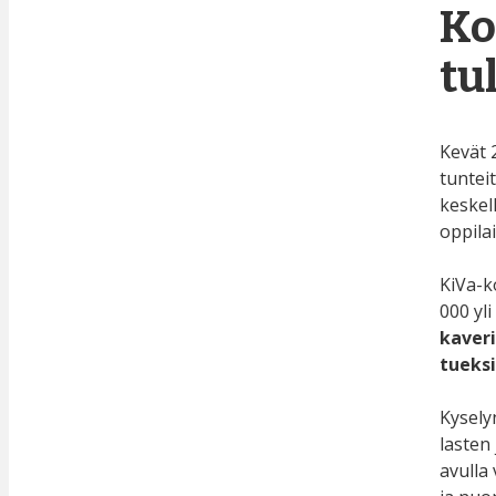
Ko
tu
Kevät 
tuntei
keskel
oppilai
KiVa-k
000 yl
kaveri
tueksi
Kysely
lasten
avulla 