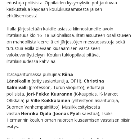
edustaja poliisista. Oppilaiden kysymyksiin pohjautuvaa
keskustelua käydään koulukiusaamisesta ja sen
ehkäisemisestä.
Illalla järjestetään kaikille asiasta kiinnostuneille avoin
iltatilaisuus klo 16–18 Salohallissa. Iltatilaisuuteen osallistuvien
on mahdollista kierrellä eri järjestöjen messuosastoja sekä
tutustua esillä olevaan kiusaamisen vastaiseen
valokuvanäyttelyyn. Koulun tukioppilaat pitävät
iltatilaisuudessa kahvilaa.
Iltatapahtumassa puhujina:
Riina
Länsikallio
(erityisasiantuntija, OPH),
Christina
Salmivalli
(professori, Turun yliopisto), edustaja
poliisista,
Jori-Pekka Kuuranne
(K-kauppias, K-Market
Ollikkala) ja
Ville Koikkalainen
(yhteistyön asiantuntija,
Suomen Vanhempainliitto). Musiikkiesityksestä
vastaa
Henrika Ojala
(
Joonas Pyöli
säestää), lisäksi
Hermannin koulun oman nuorten kiusaamisen vastaisen biisin
esitys.