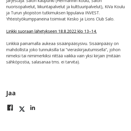
Järjestäjä: Salon kaupunki (Hermannin koulu, Salon
nuorisopalvelut, liikuntapalvelut ja kulttuuripalvelut), KiVa Koulu
ja Turun yliopiston tutkimuksen lippulaiva INVEST.
Yhteistyökumppaneina toimivat Kesko ja Lions Club Salo.
Linkki suoraan lähetykseen 18.8.2022 klo 13–14.
Linkkiä painamalla aukeaa sisäänpääsysivu. Sisäänpääsy on
mahdollista joko tunnuksilla tai ”vieraskirjautumisella”, johon
nimeksi tai nimimerkiksi riittää vaikka vain yksi kirjain (mitään
sähköpostia, salasanaa tms. ei tarvita).
Jaa