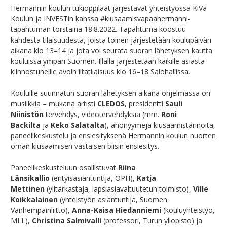
Hermannin koulun tukioppilaat järjestävät yhteistyössä KiVa
Koulun ja INVESTin kanssa #kiusaamisvapaahermanni-
tapahtuman torstaina 18.8.2022. Tapahtuma koostuu
kahdesta tilaisuudesta, joista toinen järjestetään koulupäivän
aikana klo 13–14 ja jota voi seurata suoran lähetyksen kautta
kouluissa ympäri Suomen. Illalla järjestetään kaikille asiasta
kiinnostuneille avoin iltatilaisuus klo 16–18 Salohallissa.
Kouluille suunnatun suoran lähetyksen aikana ohjelmassa on
musiikkia – mukana artisti
CLEDOS
, presidentti
Sauli
Niinistön
tervehdys, videotervehdyksiä (mm.
Roni
Backilta
ja
Keko Salatalta
), anonyymejä kiusaamistarinoita,
paneelikeskustelu ja ensiesityksenä Hermannin koulun nuorten
oman kiusaamisen vastaisen biisin ensiesitys.
Paneelikeskusteluun osallistuvat
Riina
Länsikallio
(erityisasiantuntija, OPH),
Katja
Mettinen
(ylitarkastaja, lapsiasiavaltuutetun toimisto),
Ville
Koikkalainen
(yhteistyön asiantuntija, Suomen
Vanhempainliitto),
Anna-Kaisa Hiedanniemi
(kouluyhteistyö,
MLL),
Christina Salmivalli
(professori, Turun yliopisto) ja