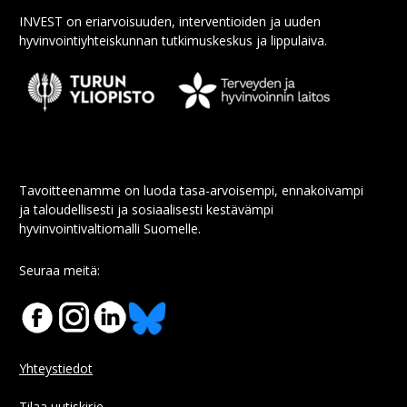
INVEST on eriarvoisuuden, interventioiden ja uuden
hyvinvointiyhteiskunnan tutkimuskeskus ja lippulaiva.
Tavoitteenamme on luoda tasa-arvoisempi, ennakoivampi
ja taloudellisesti ja sosiaalisesti kestävämpi
hyvinvointivaltiomalli Suomelle.
Seuraa meitä:
Yhteystiedot
Tilaa uutiskirje