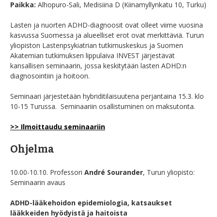
Paikka:
Alhopuro-Sali, Medisiina D (Kiinamyllynkatu 10, Turku)
Lasten ja nuorten ADHD-diagnoosit ovat olleet viime vuosina
kasvussa Suomessa ja alueelliset erot ovat merkittäviä. Turun
yliopiston Lastenpsykiatrian tutkimuskeskus ja Suomen
Akatemian tutkimuksen lippulaiva INVEST järjestävät
kansallisen seminaarin, jossa keskitytään lasten ADHD:n
diagnosointiin ja hoitoon.
Seminaari järjestetään hybriditilaisuutena perjantaina 15.3. klo
10-15 Turussa. Seminaariin osallistuminen on maksutonta.
>> Ilmoittaudu seminaariin
Ohjelma
10.00-10.10. Professori
André Sourander
, Turun yliopisto:
Seminaarin avaus
ADHD-lääkehoidon epidemiologia, katsaukset
lääkkeiden hyödyistä ja haitoista