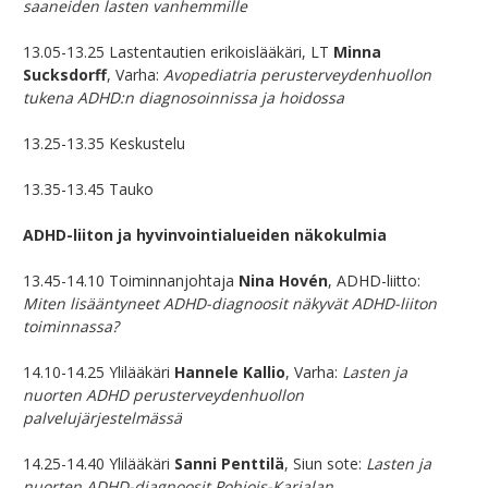
saaneiden lasten vanhemmille
13.05-13.25 Lastentautien erikoislääkäri, LT
Minna
Sucksdorff
, Varha:
Avopediatria perusterveydenhuollon
tukena ADHD:n diagnosoinnissa ja hoidossa
13.25-13.35 Keskustelu
13.35-13.45 Tauko
ADHD-liiton ja hyvinvointialueiden näkokulmia
13.45-14.10 Toiminnanjohtaja
Nina Hovén
, ADHD-liitto:
Miten lisääntyneet ADHD-diagnoosit näkyvät ADHD-liiton
toiminnassa?
14.10-14.25 Ylilääkäri
Hannele Kallio
, Varha:
Lasten ja
nuorten ADHD perusterveydenhuollon
palvelujärjestelmässä
14.25-14.40 Ylilääkäri
Sanni Penttilä
, Siun sote:
Lasten ja
nuorten ADHD-diagnoosit Pohjois-Karjalan