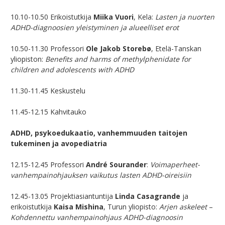
10.10-10.50 Erikoistutkija
Miika Vuori
, Kela:
Lasten ja nuorten
ADHD-diagnoosien yleistyminen ja alueelliset erot
10.50-11.30 Professori
Ole Jakob Storebø
, Etelä-Tanskan
yliopiston:
Benefits and harms of methylphenidate for
children and adolescents with ADHD
11.30-11.45 Keskustelu
11.45-12.15 Kahvitauko
ADHD, psykoedukaatio, vanhemmuuden taitojen
tukeminen ja avopediatria
12.15-12.45 Professori
André Sourander
:
Voimaperheet-
vanhempainohjauksen vaikutus lasten ADHD-oireisiin
12.45-13.05 Projektiasiantuntija
Linda Casagrande
ja
erikoistutkija
Kaisa Mishina
, Turun yliopisto:
Arjen askeleet
–
Kohdennettu vanhempainohjaus ADHD-diagnoosin