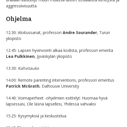
aggressiivisuutta.
Ohjelma
12.30: Aloitussanat, professori
Andre Sourander
, Turun
yliopisto
12.45: Lapsen hyvinvointi alkaa kodista, professori emerita
Lea Pulkkinen
, Jyväskylän yliopisto
13.30:
Kahvitauko
14.00: Remote parenting interventions, professori emeritus
Patrick McGrath
, Dalhousie University
14.40: Voimaperheet -ohjelmien esittelyt: Huomaa hyvä
lapsessasi, Ole läsnä lapsellesi, Yhdessä vahvaksi
15.25: Kysymyksiä ja keskustelua