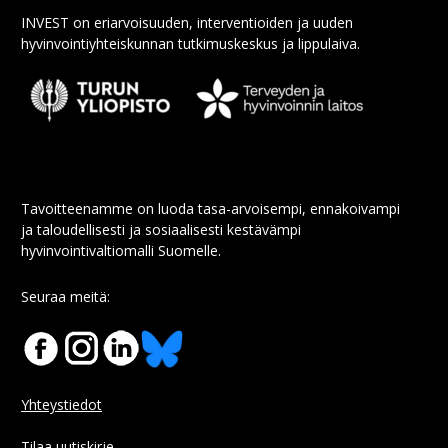
INVEST on eriarvoisuuden, interventioiden ja uuden
hyvinvointiyhteiskunnan tutkimuskeskus ja lippulaiva.
Tavoitteenamme on luoda tasa-arvoisempi, ennakoivampi
ja taloudellisesti ja sosiaalisesti kestävämpi
hyvinvointivaltiomalli Suomelle.
Seuraa meitä:
Yhteystiedot
Tilaa uutiskirje