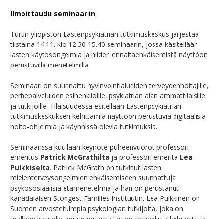
Ilmoittaudu seminaariin
Turun yliopiston Lastenpsykiatrian tutkimuskeskus järjestää
tiistaina 14.11. klo 12.30-15.40 seminaarin, jossa käsitellään
lasten käytösongelmia ja niiden ennaltaehkäisemistä näyttöön
perustuvilla menetelmillä.
Seminaari on suunnattu hyvinvointialueiden terveydenhoitajille,
perhepalveluiden esihenkilöille, psykiatrian alan ammattilaisille
ja tutkijoille. Tilaisuudessa esitellään Lastenpsykiatrian
tutkimuskeskuksen kehittämiä näyttöön perustuvia digitaalisia
hoito-ohjelmia ja käynnissä olevia tutkimuksia.
Seminaarissa kuullaan keynote-puheenvuorot professori
emeritus
Patrick McGrathilta
ja professori emerita
Lea
Pulkkiselta
. Patrick McGrath on tutkinut lasten
mielenterveysongelmien ehkäisemiseen suunnattuja
psykososiaalisia etämenetelmiä ja hän on perustanut
kanadalaisen Stongest Families Instituutin. Lea Pulkkinen on
Suomen arvostetuimpia psykologian tutkijoita, joka on
urallaan käsitellyt muun muassa lasten sosiaalista kehitystä ja