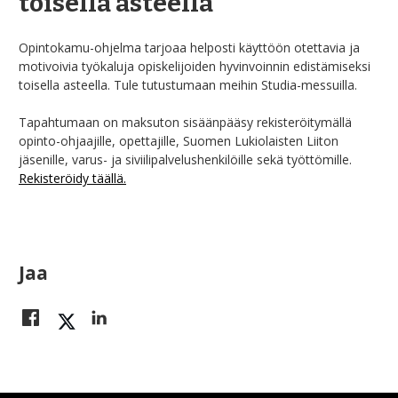
toisella asteella
Opintokamu-ohjelma tarjoaa helposti käyttöön otettavia ja
motivoivia työkaluja opiskelijoiden hyvinvoinnin edistämiseksi
toisella asteella. Tule tutustumaan meihin Studia-messuilla.
Tapahtumaan on maksuton sisäänpääsy rekisteröitymällä
opinto-ohjaajille, opettajille, Suomen Lukiolaisten Liiton
jäsenille, varus- ja siviilipalvelushenkilöille sekä työttömille.
Rekisteröidy täällä.
Jaa