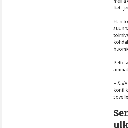
meillä
tietoj
Hän to
suunn
toimiv
kohdal
huomio
Peltos
ammatt
–
Rule 
konflik
sovell
Sem
ulk