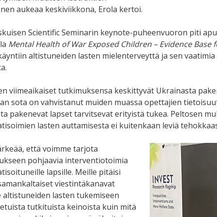
inen aukeaa keskiviikkona, Erola kertoi.
kuisen Scientific Seminarin keynote-puheenvuoron piti apu
lla
Mental Health of War Exposed Children – Evidence Base f
äyntiin altistuneiden lasten mielenterveyttä ja sen vaatimia 
a.
en viimeaikaiset tutkimuksensa keskittyvät Ukrainasta paken
an sota on vahvistanut muiden muassa opettajien tietoisuutt
eita pakenevat lapset tarvitsevat erityistä tukea. Peltosen m
tisoimien lasten auttamisesta ei kuitenkaan leviä tehokkaast
ärkeää, että voimme tarjota
ukseen pohjaavia interventiotoimia
isoituneille lapsille. Meille pitäisi
samankaltaiset viestintäkanavat
e altistuneiden lasten tukemiseen
etuista tutkituista keinoista kuin mitä