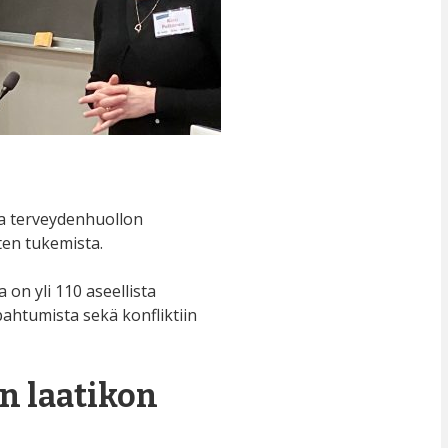
a terveydenhuollon
ten tukemista.
n yli 110 aseellista
apahtumista sekä konfliktiin
n laatikon