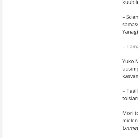
kuultii
– Scien
samass
Yanagi
– Tämä
Yuko M
uusimp
kasvam
– Tääl
toisia
Mori t
mielen
Unmet 