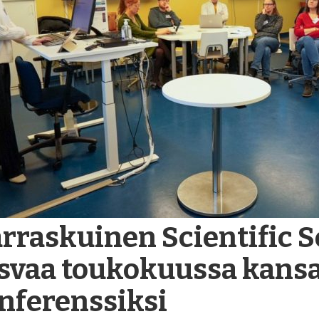
rraskuinen Scientific 
svaa toukokuussa kansa
nferenssiksi