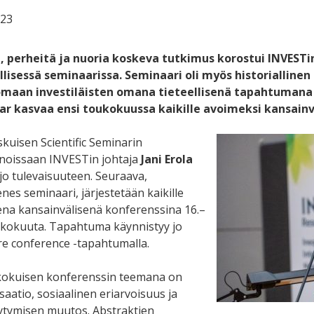
023
, perheitä ja nuoria koskeva tutkimus korostui INVEST
llisessä seminaarissa. Seminaari oli myös historiallinen
maan investiläisten omana tieteellisenä tapahtumana j
r kasvaa ensi toukokuussa kaikille avoimeksi kansainvä
kuisen Scientific Seminarin
noissaan INVESTin johtaja
Jani Erola
 jo tulevaisuuteen. Seuraava,
es seminaari, järjestetään kaikille
na kansainvälisenä konferenssina 16.–
ukokuuta. Tapahtuma käynnistyy jo
pre conference -tapahtumalla.
okuisen konferenssin teemana on
isaatio, sosiaalinen eriarvoisuus ja
ytymisen muutos. Abstraktien