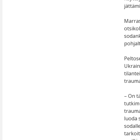
jättäm
Marras
otsiko
sodank
pohjalt
Peltos
Ukrain
tilant
trauma
– On t
tutkim
traumat
luoda 
sodall
tarkoit