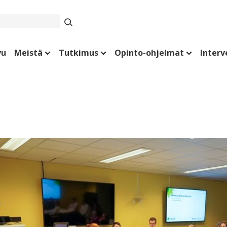
vu
Meistä
Tutkimus
Opinto-ohjelmat
Interv