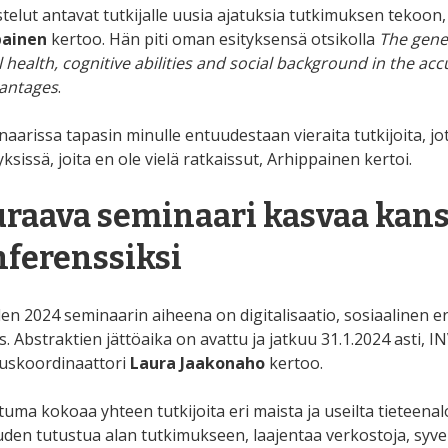
telut antavat tutkijalle uusia ajatuksia tutkimuksen tekoon, 
painen
kertoo. Hän piti oman esityksensä otsikolla
The gene
 health, cognitive abilities and social background in the acc
antages
.
naarissa tapasin minulle entuudestaan vieraita tutkijoita, jo
sissä, joita en ole vielä ratkaissut, Arhippainen kertoi.
raava seminaari kasvaa kans
ferenssiksi
en 2024 seminaarin aiheena on digitalisaatio, sosiaalinen e
. Abstraktien jättöaika on avattu ja jatkuu 31.1.2024 asti, I
uskoordinaattori
Laura Jaakonaho
kertoo.
uma kokoaa yhteen tutkijoita eri maista ja useilta tieteenal
uuden tutustua alan tutkimukseen, laajentaa verkostoja, syv