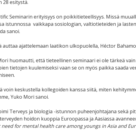
n 28 esitystä.
tific Seminarin erityisyys on poikkitieteellisyys. Missä muua
a istunnossa vaikkapa sosiologian, valtiotieteiden ja lasten
da sanoi.
 auttaa ajattelemaan laatikon ulkopuolella, Héctor Bahamo
ori huomautti, että tieteellinen seminaari ei ole tärkeä va
ien tietojen kuulemiseksi vaan se on myös paikka saada ver
iseen.
lä voin keskustella kollegoiden kanssa siitä, miten kehitymm
mme, Yuko Mori sanoi.
oimi Terveys ja biologia -istunnon puheenjohtajana sekä pi
terveyden hoidon kuoppia Euroopassa ja Aasiassa avanneen 
need for mental health care among youngs in Asia and Eur