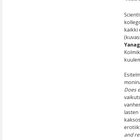
Scient
kolleg
kaikki 
(kuvas
Yanag
Kolmik
kuulemi
Esitel
monina
Does e
vaikut
vanhem
lasten
kaksos
erotii
and re