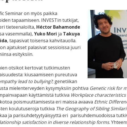
ific Seminar on myös paikka
oiden tapaamiseen. INVESTin tutkijat,
eri tieteenaloilta,
Héctor Bahamonde
sa vasemmalla),
Yuko Mori
ja
Takuya
ida
, tapasivat toisensa kahvitauolla.
on ajatukset palasivat sessioissa juuri
insa esityksiin.
mien otsikot kertovat tutkimusten
isuudesta: kiusaamiseen pureutuva
mpathy lead to bullying?
; genetiikan
usta mielenterveyden kysymyksiin pohtiva
Genetic risk for 
painvapaan käyttämistä tutkiva
Workplace characteristics 
 kotoa poismuuttamisesta eri maissa avaava
Ethnic Differe
ten koulutuseroja tutkiva
The Geography of Sibling Similari
kkaa ja parisuhdetyytyäisyyttä eri parisuhdemuodoissa tutk
lationship satisfaction in diverse relationship forms
. Yhteen