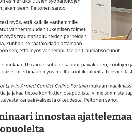
 on esimerkiksi uusien syöpähoitojen
en jakamiseen, Peltonen sanoo.
tesi myös, että kaikille vanhemmille
atut vanhemmuuden tukemisen toimet
at myös traumatisoituneiden perheiden
la, kunhan ne räätälöidään ottamaan
on sen, että myös vanhempi itse on traumatisoitunut.
en mukaan Ukrainan sota on saanut päiväkotien, koulujen j
ilaiset miettimään myös muilta konfliktialueilta tulevien las
of Law in Armed Conflict Online Portalin
mukaan maailmassa o
tia ja jakaa tietoa konfliktien osapuolista, viimeisimmistä t
ettavasta kansainvälisestä oikeudesta, Peltonen sanoi.
inaari innostaa ajattelemaa
opuolelta