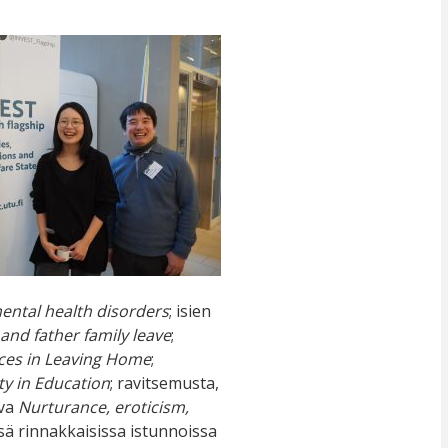
mental health disorders
; isien
and father family leave
;
nces in Leaving Home
;
ty in Education
; ravitsemusta,
iva
Nurturance, eroticism,
sä rinnakkaisissa istunnoissa