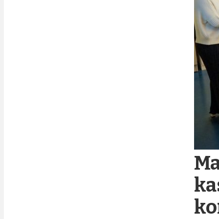
Ma
ka
ko