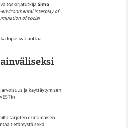
väitöskirjatutkija
Simo
-environmental interplay of
umulation of social
tka lupasivat auttaa
ainväliseksi
riarvoisuus ja käyttäytymisen
NVESTin
oilta tarjoten erinomaisen
entää tietämystä sekä