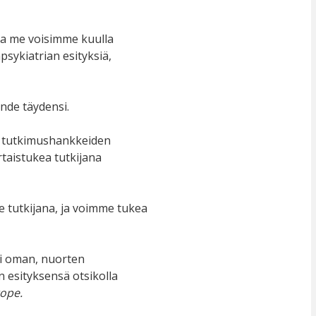
lla me voisimme kuulla
psykiatrian esityksiä,
nde täydensi.
in tutkimushankkeiden
taistukea tutkijana
e tutkijana, ja voimme tukea
ti oman, nuorten
esityksensä otsikolla
ope.