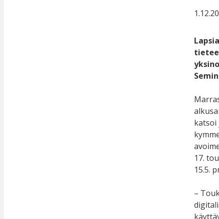
1.12.2
Lapsia
tietee
yksino
Semina
Marras
alkusa
katsoi
kymmen
avoime
17. to
15.5. 
– Touk
digital
käyttä