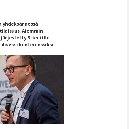
in yhdeksännessä
 tilaisuus. Aiemmin
ärjestetty Scientific
liseksi konferenssiksi.