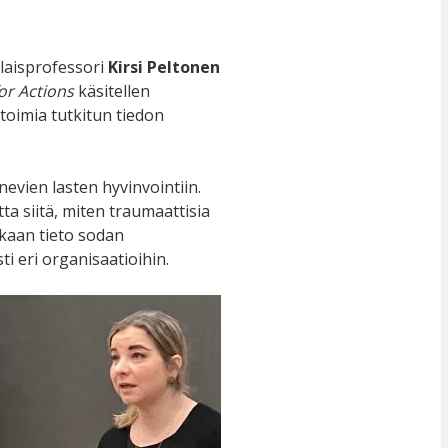
laisprofessori
Kirsi Peltonen
or Actions
käsitellen
toimia tutkitun tiedon
evien lasten hyvinvointiin.
a siitä, miten traumaattisia
ukaan tieto sodan
i eri organisaatioihin.