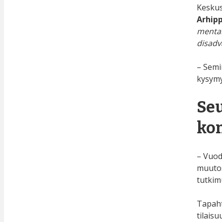
Keskus
Arhip
mental
disadv
– Semi
kysymyk
Seu
kon
– Vuod
muutos
tutkim
Tapaht
tilais