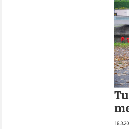
Tu
me
18.3.2