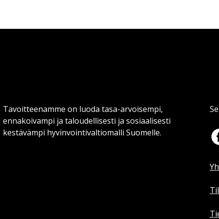
Tavoitteenamme on luoda tasa-arvoisempi,
Se
ennakoivampi ja taloudellisesti ja sosiaalisesti
kestävämpi hyvinvointivaltiomalli Suomelle.
Yh
Ti
Ti