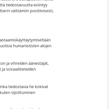
että tiedostavuutta esiintyy
arin väittämiin positiivisesti,
 vastaamiskäyttäytymiseltään
olisia humanististen alojen
n ja vihreiden äänestäjät,
ja sosiaalitieteiden
inka tiedostavia he kokivat
 kuten sijoittuminen