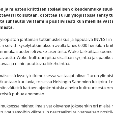
n ja miesten kriittisen sosiaalisen oikeudenmukaisuu
tävästi toisistaan, osoittaa Turun yliopistossa tehty t
ta suhtautui väittämiin positiivisesti kun miehillä vasta
emästä.
yliopiston johtaman tutkimuskeskus ja lippulaiva INVESTin e
n selvitti kyselytutkimuksen avulla lähes 6000 henkilön krii
enmukaisuuden eli woke-asenteita. Woke tarkoittaa suomeks
tavuutta. Woke-kulttuuri pitää sisällään syrjintää ja epäoi
avaa ja niihin puuttuvaa liikehdintää.
äisessä kyselytutkimuksessa vastaajat olivat Turun yliopisto
ökuntaan kuuluvia, toisessa Helsingin Sanomien lukijoita. Lo
män väitettä kattaen ajankohtaisia aiheita kulttuurisesta omi
reistä puhua enemmän.
imuksessa miehet ilmaisivat olevansa jokseenkin eri mieltä m
uivat samoihin väitteisiin neutraalisti tai varovaisen positiiv