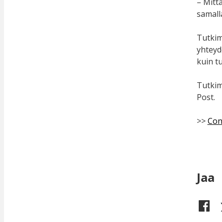
– Mitta
samalla
Tutkim
yhteyd
kuin t
Tutkim
Post.
>>
Cons
Jaa