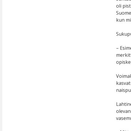
oli pis
Suomess
kun mi
Sukupuo
– Esim
merkit
opiskel
Voimak
kasvat
naispuo
Lahtin
olevans
vasemmi