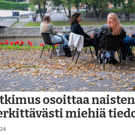
tkimus osoittaa naisten
rkittävästi miehiä tie
024