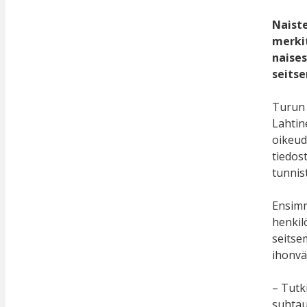
Naiste
merkit
naises
seits
Turun 
Lahtine
oikeud
tiedos
tunnist
Ensimm
henkil
seitse
ihonvä
– Tutk
suhtaut