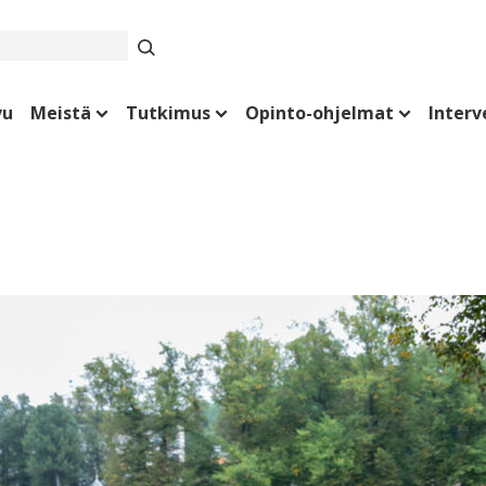
vu
Meistä
Tutkimus
Opinto-ohjelmat
Interv