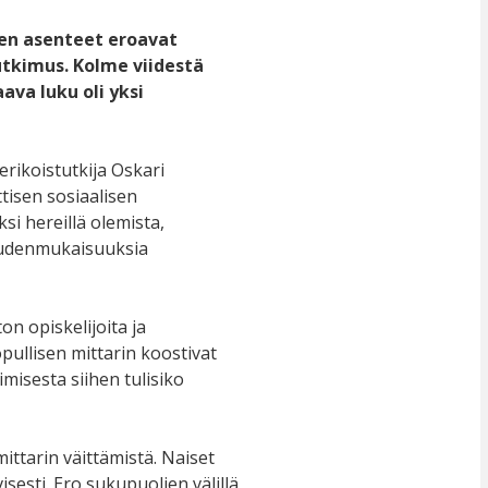
den asenteet eroavat
utkimus. Kolme viidestä
ava luku oli yksi
rikoistutkija Oskari
ttisen sosiaalisen
i hereillä olemista,
keudenmukaisuuksia
n opiskelijoita ja
pullisen mittarin koostivat
misesta siihen tulisiko
ittarin väittämistä. Naiset
isesti. Ero sukupuolien välillä