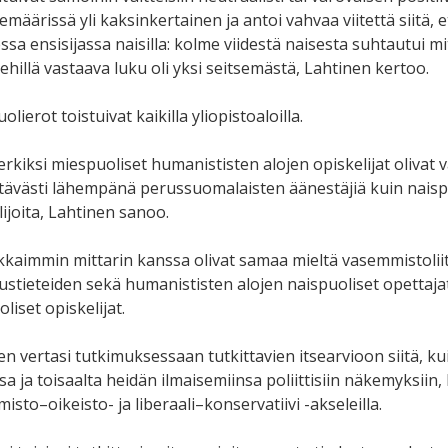
temäärissä yli kaksinkertainen ja antoi vahvaa viitettä siitä, 
a ensisijassa naisilla: kolme viidestä naisesta suhtautui mitt
ehillä vastaava luku oli yksi seitsemästä, Lahtinen kertoo.
lierot toistuivat kaikilla yliopistoaloilla.
erkiksi miespuoliset humanististen alojen opiskelijat olivat
tävästi lähempänä perussuomalaisten äänestäjiä kuin naispu
ijoita, Lahtinen sanoo.
kaimmin mittarin kanssa olivat samaa mieltä vasemmistoliito
ustieteiden sekä humanististen alojen naispuoliset opettajat 
liset opiskelijat.
en vertasi tutkimuksessaan tutkittavien itsearvioon siitä, ku
a ja toisaalta heidän ilmaisemiinsa poliittisiin näkemyksiin,
sto–oikeisto- ja liberaali–konservatiivi -akseleilla.