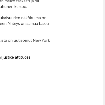
n melko tarkasti ja oli
 Lahtinen kertoo.
enmukaisuuden näkökulma on
een. Yhteys on samaa tasoa
sista on uutisoinut New York
l justice attitudes