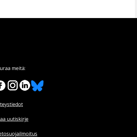
uraa meitä:
teystiedot
laa uutiskirje
etosuojailmoitus