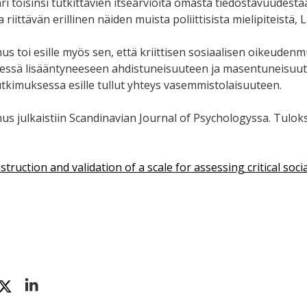
ri toisinsi tutkittavien itsearvioita omasta tiedostavuudestaa
 riittävän erillinen näiden muista poliittisista mielipiteistä,
us toi esille myös sen, että kriittisen sosiaalisen oikeud
essä lisääntyneeseen ahdistuneisuuteen ja masentuneisuut
utkimuksessa esille tullut yhteys vasemmistolaisuuteen.
us julkaistiin Scandinavian Journal of Psychologyssa. Tulok
truction and validation of a scale for assessing critical socia