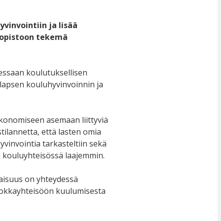
invointiin ja lisää
iopistoon tekemä
essaan koulutuksellisen
lapsen kouluhyvinvoinnin ja
konomiseen asemaan liittyviä
tilannetta, että lasten omia
vinvointia tarkasteltiin sekä
 kouluyhteisössä laajemmin.
saisuus on yhteydessä
uokkayhteisöön kuulumisesta