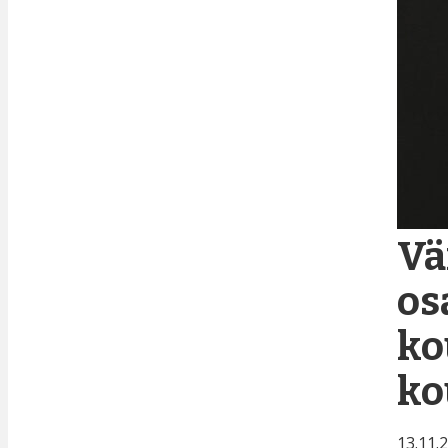
Vä
os
ko
ko
13.11.