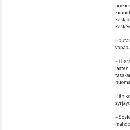
poikie
kiinni
keskim
keskeis
Hautal
vapaa.
– Hiera
lasten
tasa-a
huomaa
Hän ko
syrjäyt
– Sosi
mahdol