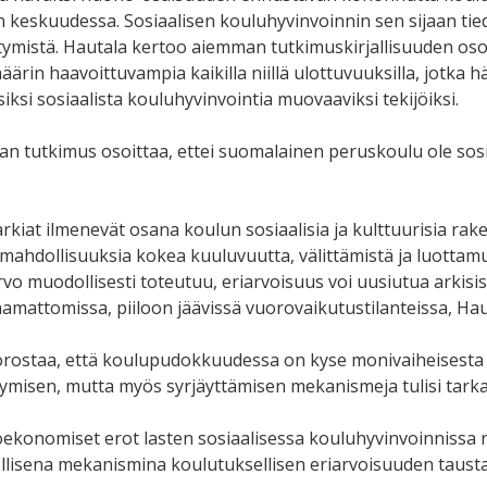
n keskuudessa. Sosiaalisen kouluhyvinvoinnin sen sijaan ti
ttymistä. Hautala kertoo aiemman tutkimuskirjallisuuden osoi
äärin haavoittuvampia kaikilla niillä ulottuvuuksilla, jotka
iksi sosiaalista kouluhyvinvointia muovaaviksi tekijöiksi.
an tutkimus osoittaa, ettei suomalainen peruskoulu ole sos
rkiat ilmenevät osana koulun sosiaalisia ja kulttuurisia rake
 mahdollisuuksia kokea kuuluvuutta, välittämistä ja luottam
rvo muodollisesti toteutuu, eriarvoisuus voi uusiutua arkisis
mattomissa, piiloon jäävissä vuorovaikutustilanteissa, Hau
rostaa, että koulupudokkuudessa on kyse monivaiheisesta pr
ymisen, mutta myös syrjäyttämisen mekanismeja tulisi tarkaste
oekonomiset erot lasten sosiaalisessa kouluhyvinvoinnissa 
lisena mekanismina koulutuksellisen eriarvoisuuden tausta