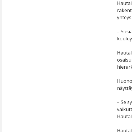
Hautal
rakent
yhteys
– Sosi
kouluy
Hautal
osaisuu
hierar
Huono-
näyttä
– Se s
vaikut
Hautal
Hautal