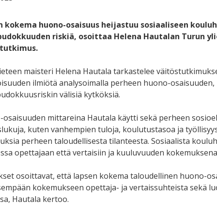
 kokema huono-osaisuus heijastuu sosiaaliseen kouluhyv
pudokkuuden riskiä, osoittaa Helena Hautalan Turun yl
stutkimus.
tieteen maisteri Helena Hautala tarkastelee väitöstutkimuks
oisuuden ilmiötä analysoimalla perheen huono-osaisuuden, 
udokkuusriskin välisiä kytköksiä.
osaisuuden mittareina Hautala käytti sekä perheen sosioe
lukuja, kuten vanhempien tuloja, koulutustasoa ja työllisyys
ksia perheen taloudellisesta tilanteesta. Sosiaalista kouluhy
ssa opettajaan että vertaisiin ja kuuluvuuden kokemuksena
kset osoittavat, että lapsen kokema taloudellinen huono-o
isempään kokemukseen opettaja- ja vertaissuhteista sekä l
sa, Hautala kertoo.