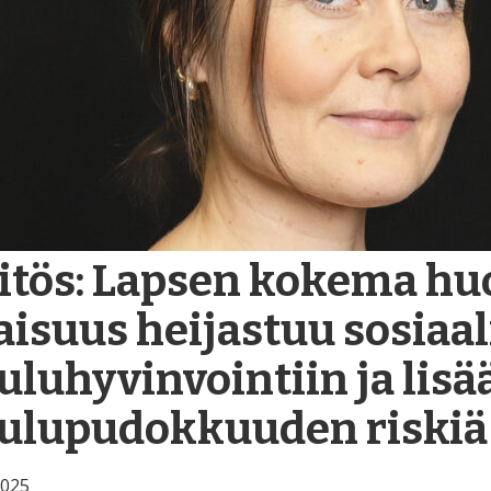
itös: Lapsen kokema hu
aisuus heijastuu sosiaa
uluhyvinvointiin ja lisä
ulupudokkuuden riskiä
2025