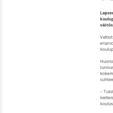
Lapsen
koulu
väitö
Valtio
eriarv
koulup
Huono-
tunnus
kokemu
suhtee
– Tulo
kielte
koulus