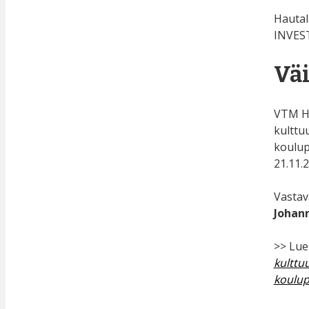
Hautal
INVEST
Väi
VTM He
kulttu
koulup
21.11.2
Vastav
Johann
>> Lue
kulttu
koulup