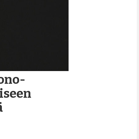
ono-
liseen
ä