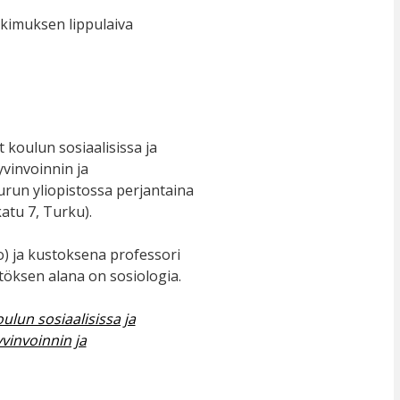
tkimuksen lippulaiva
 koulun sosiaalisissa ja
vinvoinnin ja
urun yliopistossa perjantaina
atu 7, Turku).
o) ja kustoksena professori
töksen alana on sosiologia.
ulun sosiaalisissa ja
vinvoinnin ja