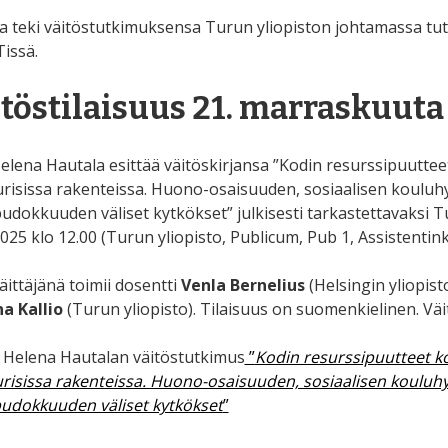
a teki väitöstutkimuksensa Turun yliopiston johtamassa tu
issä.
töstilaisuus 21. marraskuuta
lena Hautala esittää väitöskirjansa ”Kodin resurssipuutteet
urisissa rakenteissa. Huono-osaisuuden, sosiaalisen kouluhy
udokkuuden väliset kytkökset” julkisesti tarkastettavaksi T
025 klo 12.00 (Turun yliopisto, Publicum, Pub 1, Assistentink
äittäjänä toimii dosentti
Venla Bernelius
(Helsingin yliopist
a Kallio
(Turun yliopisto). Tilaisuus on suomenkielinen. Väi
 Helena Hautalan väitöstutkimus
”
Kodin resurssipuutteet ko
urisissa rakenteissa. Huono-osaisuuden, sosiaalisen kouluhy
udokkuuden väliset kytkökset
”