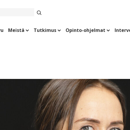
vu
Meistä
Tutkimus
Opinto-ohjelmat
Interv