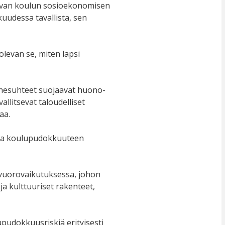
evan koulun sosioekonomisen
udessa tavallista, sen
olevan se, miten lapsi
rhesuhteet suojaavat huono-
llitsevat taloudelliset
aa.
 ja koulupudokkuuteen
ä vuorovaikutuksessa, johon
ja kulttuuriset rakenteet,
udokkuusriskiä erityisesti