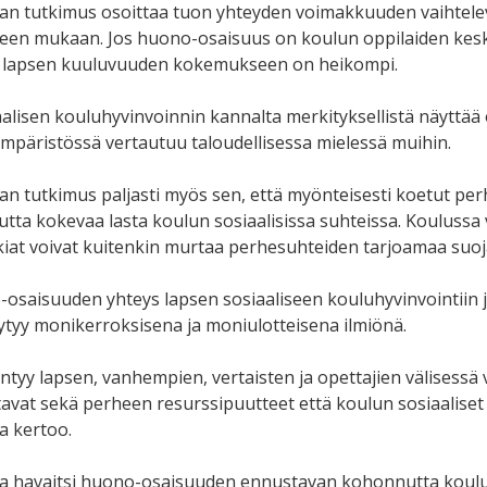
an tutkimus osoittaa tuon yhteyden voimakkuuden vaihtel
een mukaan. Jos huono-osaisuus on koulun oppilaiden kesku
 lapsen kuuluvuuden kokemukseen on heikompi.
aalisen kouluhyvinvoinnin kannalta merkityksellistä näyttää 
mpäristössä vertautuu taloudellisessa mielessä muihin.
an tutkimus paljasti myös sen, että myönteisesti koetut pe
tta kokevaa lasta koulun sosiaalisissa suhteissa. Koulussa va
kiat voivat kuitenkin murtaa perhesuhteiden tarjoamaa suoj
osaisuuden yhteys lapsen sosiaaliseen kouluhyvinvointiin
ytyy monikerroksisena ja moniulotteisena ilmiönä.
yntyy lapsen, vanhempien, vertaisten ja opettajien välisess
tavat sekä perheen resurssipuutteet että koulun sosiaaliset 
a kertoo.
a havaitsi huono-osaisuuden ennustavan kohonnutta koulup