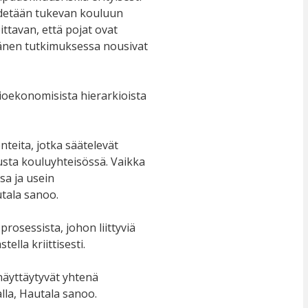
edetään tukevan kouluun
ttavan, että pojat ovat
 hänen tutkimuksessa nousivat
ioekonomisista hierarkioista
nteita, jotka säätelevät
usta kouluyhteisössä. Vaikka
sa ja usein
tala sanoo.
osessista, johon liittyviä
lla kriittisesti.
näyttäytyvät yhtenä
lla, Hautala sanoo.