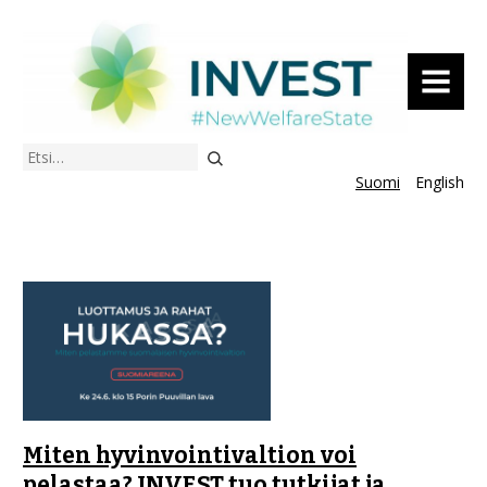
VALIKKO
Etsi
Suomi
English
Miten hyvinvointivaltion voi
pelastaa? INVEST tuo tutkijat ja