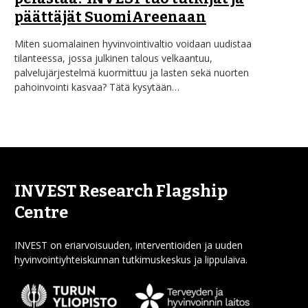
päättäjät SuomiAreenaan
Miten suomalainen hyvinvointivaltio voidaan uudistaa
tilanteessa, jossa julkinen talous velkaantuu,
palvelujärjestelmä kuormittuu ja lasten sekä nuorten
pahoinvointi kasvaa? Tätä kysytään…
INVEST Research Flagship
Centre
INVEST on eriarvoisuuden, interventioiden ja uuden
hyvinvointiyhteiskunnan tutkimuskeskus ja lippulaiva.