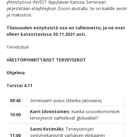
yhteistyössä INVEST-lippulaivan kanssa. Seminaari
järjestetään etäyhteyksin Zoom-alustalla. Se on kaikille avoin
ja maksuton.
Tilaisuuden esityksistä osa on tallennettu, ja ne ovat
olleet katsottavissa 30.11.2021 asti.
Tervetuloa!
VÄESTÖRYHMITTÄISET TERVEYSEROT
Ohjelma
Torstai 4.11
09:45
Seminaarin avaus (Marika Jalovaara)
Karri Silventoinen:
Kuinka sosioekonomiset
10:00
terveyserot vaihtelevat globaalisti?
Sanni Kotimäki:
Terveyserojen
11:00
syntymekanismit varhaisen elinkaaren