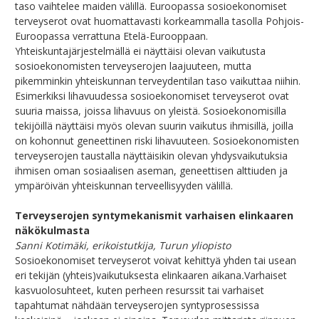
taso vaihtelee maiden välillä. Euroopassa sosioekonomiset
terveyserot ovat huomattavasti korkeammalla tasolla Pohjois-
Euroopassa verrattuna Etelä-Eurooppaan.
Yhteiskuntajärjestelmällä ei näyttäisi olevan vaikutusta
sosioekonomisten terveyserojen laajuuteen, mutta
pikemminkin yhteiskunnan terveydentilan taso vaikuttaa niihin.
Esimerkiksi lihavuudessa sosioekonomiset terveyserot ovat
suuria maissa, joissa lihavuus on yleistä. Sosioekonomisilla
tekijöillä näyttäisi myös olevan suurin vaikutus ihmisillä, joilla
on kohonnut geneettinen riski lihavuuteen. Sosioekonomisten
terveyserojen taustalla näyttäisikin olevan yhdysvaikutuksia
ihmisen oman sosiaalisen aseman, geneettisen alttiuden ja
ympäröivän yhteiskunnan terveellisyyden välillä.
Terveyserojen syntymekanismit varhaisen elinkaaren
näkökulmasta
Sanni Kotimäki, erikoistutkija, Turun yliopisto
Sosioekonomiset terveyserot voivat kehittyä yhden tai usean
eri tekijän (yhteis)vaikutuksesta elinkaaren aikana
.
Varhaiset
kasvuolosuhteet, kuten
perheen resurssit tai varhaiset
tapahtumat
nähdään terveyserojen syntyprosessissa