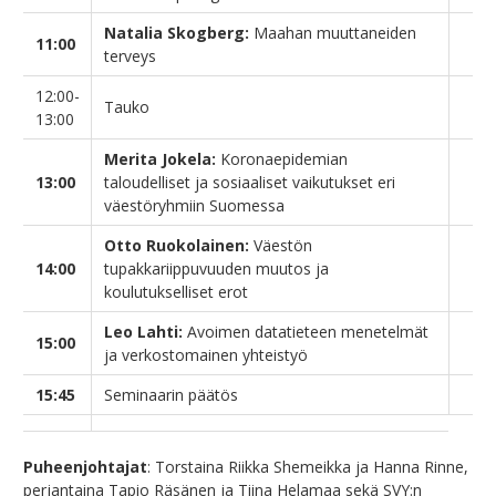
Natalia Skogberg:
Maahan muuttaneiden
11:00
terveys
12:00-
Tauko
13:00
Merita Jokela:
Koronaepidemian
13:00
taloudelliset ja sosiaaliset vaikutukset eri
väestöryhmiin Suomessa
Otto Ruokolainen:
Väestön
14:00
tupakkariippuvuuden muutos ja
koulutukselliset erot
Leo Lahti:
Avoimen datatieteen menetelmät
15:00
ja verkostomainen yhteistyö
15:45
Seminaarin päätös
Puheenjohtajat
: Torstaina Riikka Shemeikka ja Hanna Rinne,
perjantaina Tapio Räsänen ja Tiina Helamaa sekä SVY:n