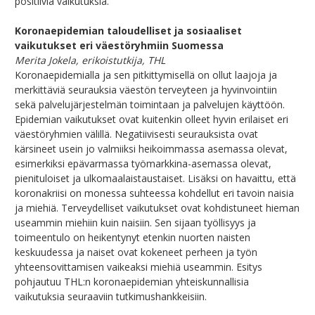
positiivia vaikutuksia.
Koronaepidemian taloudelliset ja sosiaaliset
vaikutukset eri väestöryhmiin Suomessa
Merita Jokela, erikoistutkija, THL
Koronaepidemialla ja sen pitkittymisellä on ollut laajoja ja
merkittäviä seurauksia väestön terveyteen ja hyvinvointiin
sekä palvelujärjestelmän toimintaan ja palvelujen käyttöön.
Epidemian vaikutukset ovat kuitenkin olleet hyvin erilaiset eri
väestöryhmien välillä. Negatiivisesti seurauksista ovat
kärsineet usein jo valmiiksi heikoimmassa asemassa olevat,
esimerkiksi epävarmassa työmarkkina-asemassa olevat,
pienituloiset ja ulkomaalaistaustaiset. Lisäksi on havaittu, että
koronakriisi on monessa suhteessa kohdellut eri tavoin naisia
ja miehiä. Terveydelliset vaikutukset ovat kohdistuneet hieman
useammin miehiin kuin naisiin. Sen sijaan työllisyys ja
toimeentulo on heikentynyt etenkin nuorten naisten
keskuudessa ja naiset ovat kokeneet perheen ja työn
yhteensovittamisen vaikeaksi miehiä useammin. Esitys
pohjautuu THL:n koronaepidemian yhteiskunnallisia
vaikutuksia seuraaviin tutkimushankkeisiin.