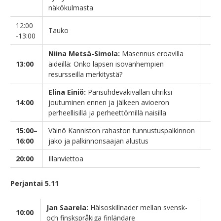
näkökulmasta
12:00
Tauko
-13:00
Niina Metsä-Simola:
Masennus eroavilla
13:00
äideillä: Onko lapsen isovanhempien
resursseilla merkitystä?
Elina Einiö:
Parisuhdeväkivallan uhriksi
14:00
joutuminen ennen ja jälkeen avioeron
perheellisillä ja perheettömillä naisilla
15:00–
Väinö Kanniston rahaston tunnustuspalkinnon
16:00
jako ja palkinnonsaajan alustus
20:00
Illanviettoa
Perjantai 5.11
Jan Saarela:
Hälsoskillnader mellan svensk-
10:00
och finskspråkiga finländare