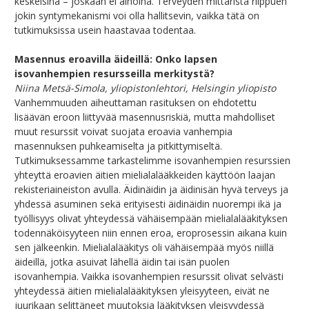
keskeisinä – joskaan ei ainoina.
Terveyden mittarista riippuen
jokin syntymekanismi voi olla hallitsevin, vaikka tätä on
tutkimuksissa usein haastavaa todentaa.
Masennus eroavilla äideillä: Onko lapsen
isovanhempien resursseilla merkitystä?
Niina Metsä-Simola, yliopistonlehtori, Helsingin yliopisto
Vanhemmuuden aiheuttaman rasituksen on ehdotettu
lisäävän eroon liittyvää masennusriskiä, mutta mahdolliset
muut resurssit voivat suojata eroavia vanhempia
masennuksen puhkeamiselta ja pitkittymiseltä.
Tutkimuksessamme tarkastelimme isovanhempien resurssien
yhteyttä eroavien äitien mielialalääkkeiden käyttöön laajan
rekisteriaineiston avulla. Äidinäidin ja äidinisän hyvä terveys ja
yhdessä asuminen sekä erityisesti äidinäidin nuorempi ikä ja
työllisyys olivat yhteydessä vähäisempään mielialalääkityksen
todennäköisyyteen niin ennen eroa, eroprosessin aikana kuin
sen jälkeenkin. Mielialalääkitys oli vähäisempää myös niillä
äideillä, jotka asuivat lähellä äidin tai isän puolen
isovanhempia. Vaikka isovanhempien resurssit olivat selvästi
yhteydessä äitien mielialalääkityksen yleisyyteen, eivät ne
juurikaan selittäneet muutoksia lääkityksen yleisyydessä