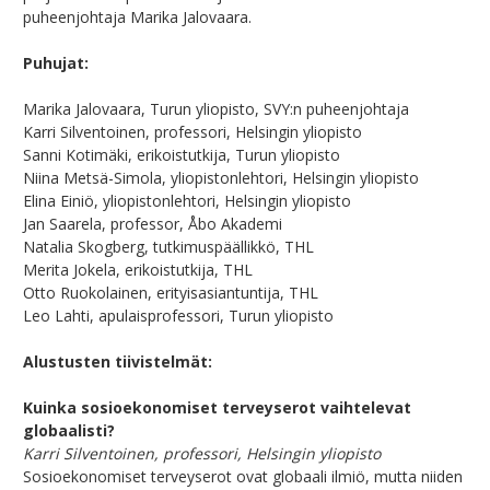
puheenjohtaja Marika Jalovaara.
Puhujat:
Marika Jalovaara, Turun yliopisto, SVY:n puheenjohtaja
Karri Silventoinen, professori, Helsingin yliopisto
Sanni Kotimäki, erikoistutkija, Turun yliopisto
Niina Metsä-Simola, yliopistonlehtori, Helsingin yliopisto
Elina Einiö, yliopistonlehtori, Helsingin yliopisto
Jan Saarela, professor, Åbo Akademi
Natalia Skogberg, tutkimuspäällikkö, THL
Merita Jokela, erikoistutkija, THL
Otto Ruokolainen, erityisasiantuntija, THL
Leo Lahti, apulaisprofessori, Turun yliopisto
Alustusten tiivistelmät:
Kuinka sosioekonomiset terveyserot vaihtelevat
globaalisti?
Karri Silventoinen, professori, Helsingin yliopisto
Sosioekonomiset terveyserot ovat globaali ilmiö, mutta niiden