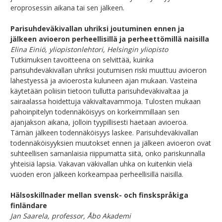
eroprosessin aikana tai sen jälkeen.
Parisuhdeväkivallan uhriksi joutuminen ennen ja
jälkeen avioeron perheellisillä ja perheettömillä naisilla
Elina Einiö, yliopistonlehtori, Helsingin yliopisto
Tutkimuksen tavoitteena on selvittää, kuinka
parisuhdeväkivallan uhriksi joutumisen riski muuttuu avioeron
lähestyessä ja avioerosta kuluneen ajan mukaan. Vasteina
käytetään poliisin tietoon tullutta parisuhdeväkivaltaa ja
sairaalassa hoidettuja väkivaltavammoja. Tulosten mukaan
pahoinpitelyn todennäköisyys on korkeimmillaan sen
ajanjakson aikana, jolloin tyypillisesti haetaan avioeroa.
Tämän jälkeen todennäköisyys laskee. Parisuhdeväkivallan
todennäköisyyksien muutokset ennen ja jälkeen avioeron ovat
suhteellisen samanlaisia riippumatta siitä, onko pariskunnalla
yhteisiä lapsia. Vakavan väkivallan uhka on kuitenkin vielä
vuoden eron jälkeen korkeampaa perheellisillä naisilla.
Hälsoskillnader mellan svensk- och finskspråkiga
finländare
Jan Saarela, professor, Åbo Akademi