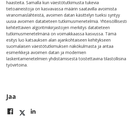
haasteita. Samalla kun väestötutkimusta tukevia
tietoaineistoja on kasvavassa määrin saatavilla avoimista
viranomaislähteistä, avoimen datan käsittelyn tueksi syntyy
uusia avoimen datatieteen tutkimusmenetelmiä. Yhteisölllisesti
kehitettävien algoritmikirjastojen merkitys datatieteen
tutkimusmenetelmänä on voimakkaassa kasvussa. Tämä
esitys luo katsauksen alan ajankohtaiseen kehitykseen
suomalaisen väestötutkimuksen näkökulmasta ja antaa
esimerkkejä avoimen datan ja modernien
laskentamenetelmien yhdistämisestä toistettavina tilastollisina
työvirtoina.
Jaa