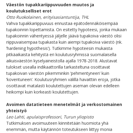
Väestön tupakkariippuvuuden muutos ja
koulutukselliset erot
Otto Ruokolainen, erityisasiantuntija, THL
Vahva tupakkariippuvuus ennustaa epätodennäköisempää
tupakoinnin lopettamista. On esitetty hypoteesi, jonka mukaan
tupakoinnin vähentyessä jäljelle jäävä tupakoiva väestö olisi
riippuvaisempaa tupakasta kuin aiempi tupakoiva väestö (nk.
’hardening hypothesis’). Tutkimme hypoteesin mukaista
pitkäaikaista kehitystä eri koulutusryhmissä suomalaisella
aikuisväestön kyselyaineistolla ajalla 1978-2018. Alustavat
tulokset usealla indikaattorilla tarkasteltuna osoittavat
tupakoivan väestön pikemminkin ’pehmentyneen’ kuin
’koventuneen’. Koulutusryhmien välillä havaittiin eroja, jotka
osoittavat matalasti koulutettujen aseman olevan edelleen
heikompi kuin korkeasti koulutettujen.
Avoimen datatieteen menetelmät ja verkostomainen
yhteistyö
Leo Lahti, apulaisprofessori, Turun yliopisto
Tutkimuksen avoimuuteen kiinnitetään huomiota yhä
enemmän, mutta käytännön toteutukseen liittyy monia