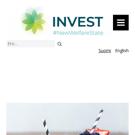
VALIKKO
Etsi
Suomi
English