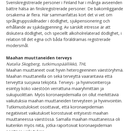
Svenskregistrerade personer i Finland har i många avseenden
bättre hälsa än finskregistrerade personer. De bakomliggande
orsakerna är flera. Här sammanfattas kort det vi vet om
språkgruppsskillnader i dödlighet, sjukpensionering och
erhållande av sjukdagpenning. Av särskilt intresse är att
diskutera dödlighet, och speciellt alkoholrelaterad dödlighet, i
relation till det egna och båda föräldrarnas registrerade
modersmål.
Maahan muuttaneiden terveys
Natalia Skogberg, tutkimuspäällikkö, THL
Maahan muuttaneet ovat hyvin heterogeeninen väestöryhmä.
Maahan muuttaneilla on sekä terveyttä vaarantavia että
terveyttä suojavia tekijöitä. Terveys- ja hyvinvointieroja
esiintyy koko väestöön verrattuna maaryhmittäin ja
sukupuolittain. Myös koronaepidemialla on ollut merkittäviä
vaikutuksia maahan muuttaneiden terveyteen ja hyvinvointiin.
Tutkimustulokset osoittavat, että koronaepidemian
negatiiviset vaikutukset korostuivat erityisesti maahan
muuttaneessa väestössä. Samalla maahan muuttaneissa oli
kuitenkin myös niitä, jotka raportoivat koronaepidemian