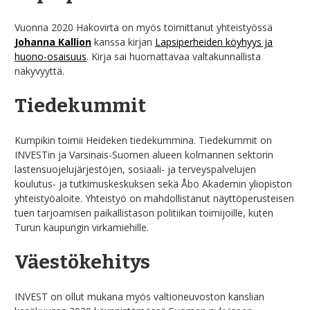
Vuonna 2020 Hakovirta on myös toimittanut yhteistyössä
Johanna Kallion
kanssa kirjan
Lapsiperheiden köyhyys ja
huono-osaisuus
. Kirja sai huomattavaa valtakunnallista
näkyvyyttä.
Tiedekummit
Kumpikin toimii Heideken tiedekummina. Tiedekummit on
INVESTin ja Varsinais-Suomen alueen kolmannen sektorin
lastensuojelujärjestöjen, sosiaali- ja terveyspalvelujen
koulutus- ja tutkimuskeskuksen sekä Åbo Akademin yliopiston
yhteistyöaloite. Yhteistyö on mahdollistanut näyttöperusteisen
tuen tarjoamisen paikallistason politiikan toimijoille, kuten
Turun kaupungin virkamiehille.
Väestökehitys
INVEST on ollut mukana myös valtioneuvoston kanslian