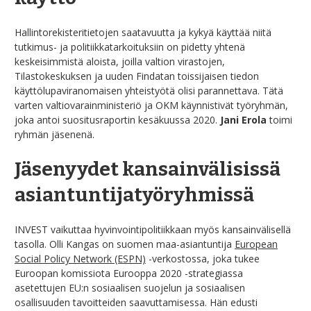
Hallintorekisteritietojen saatavuutta ja kykyä käyttää niitä
tutkimus- ja politiikkatarkoituksiin on pidetty yhtenä
keskeisimmistä aloista, joilla valtion virastojen,
Tilastokeskuksen ja uuden Findatan toissijaisen tiedon
käyttölupaviranomaisen yhteistyötä olisi parannettava. Tätä
varten valtiovarainministeriö ja OKM käynnistivät työryhmän,
joka antoi suositusraportin kesäkuussa 2020.
Jani Erola
toimi
ryhmän jäsenenä.
Jäsenyydet kansainvälisissä
asiantuntijatyöryhmissä
INVEST vaikuttaa hyvinvointipolitiikkaan myös kansainvälisellä
tasolla. Olli Kangas on suomen maa-asiantuntija
European
Social Policy Network (ESPN)
-verkostossa, joka tukee
Euroopan komissiota Eurooppa 2020 -strategiassa
asetettujen EU:n sosiaalisen suojelun ja sosiaalisen
osallisuuden tavoitteiden saavuttamisessa. Hän edusti