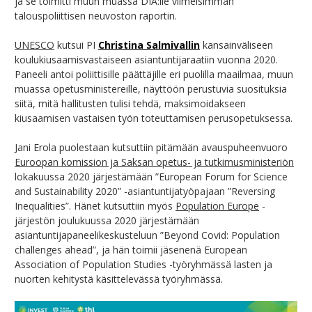
ja se toimitti muun muassa DIA:lle viimeisimmän
talouspoliittisen neuvoston raportin.
UNESCO
kutsui PI
Christina Salmivallin
kansainväliseen
koulukiusaamisvastaiseen asiantuntijaraatiin vuonna 2020.
Paneeli antoi poliittisille päättäjille eri puolilla maailmaa, muun
muassa opetusministereille, näyttöön perustuvia suosituksia
siitä, mitä hallitusten tulisi tehdä, maksimoidakseen
kiusaamisen vastaisen työn toteuttamisen perusopetuksessa.
Jani Erola puolestaan kutsuttiin pitämään avauspuheenvuoro
Euroopan komission ja Saksan opetus- ja tutkimusministeriön
lokakuussa 2020 järjestämään ”European Forum for Science
and Sustainability 2020” -asiantuntijatyöpajaan ”Reversing
Inequalities”. Hänet kutsuttiin myös
Population Europe
-
järjestön joulukuussa 2020 järjestämään
asiantuntijapaneelikeskusteluun ”Beyond Covid: Population
challenges ahead”, ja hän toimii jäsenenä European
Association of Population Studies -työryhmässä lasten ja
nuorten kehitystä käsittelevässä työryhmässä.