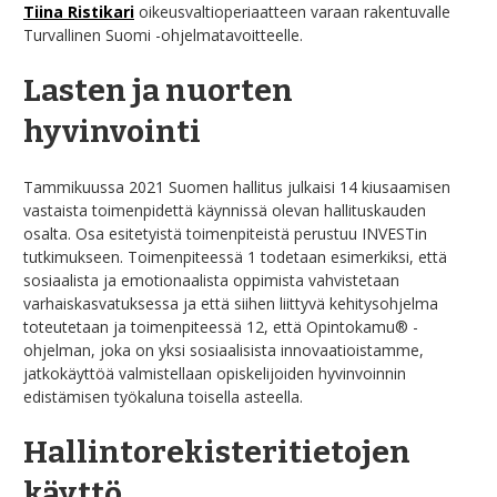
Tiina Ristikari
oikeusvaltioperiaatteen varaan rakentuvalle
Turvallinen Suomi -ohjelmatavoitteelle.
Lasten ja nuorten
hyvinvointi
Tammikuussa 2021 Suomen hallitus julkaisi 14 kiusaamisen
vastaista toimenpidettä käynnissä olevan hallituskauden
osalta. Osa esitetyistä toimenpiteistä perustuu INVESTin
tutkimukseen. Toimenpiteessä 1 todetaan esimerkiksi, että
sosiaalista ja emotionaalista oppimista vahvistetaan
varhaiskasvatuksessa ja että siihen liittyvä kehitysohjelma
toteutetaan ja toimenpiteessä 12, että Opintokamu® -
ohjelman, joka on yksi sosiaalisista innovaatioistamme,
jatkokäyttöä valmistellaan opiskelijoiden hyvinvoinnin
edistämisen työkaluna toisella asteella.
Hallintorekisteritietojen
käyttö