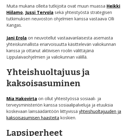
Muita mukana olleita tutkijoita ovat muun muassa
Heikki
Hiilamo
,
Jussi Tervola
sekä yhteistyöstä strategisen
tutkimuksen neuvoston ohjelmien kanssa vastaava Olli
Kangas.
Jani Erola
on neuvotellut vastaavanlaisesta asemasta
yhteiskunnallista eriarvoisuutta käsittelevän valiokunnan
kanssa ja ottanut aktiivisen roolin välittäjänä
Lippulaivaohjelmien ja valiokunnan välillä.
Yhteishuoltajuus
ja
kaksoisasuminen
Mia Hakovirta
on ollut yhteistyössä sosiaali- ja
terveysministeriön kanssa sosiaalipalveluja ja etuuksia
koskevaan lainsäädäntöön liittyvissä
yhteishuoltajuuden ja
kaksoisasumisen haasteita
koskien.
Lapsiperheet