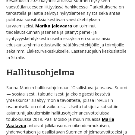
kesäkuussa 2020 käynnistämässä Suomen nykyiseen
väestötilanteeseen liittyvässä hankkeessa. Tarkoituksena on
tarkastella ja laatia selvitys nykytilanteen syistä sekä antaa
poliittisia suosituksia kestävän väestökehityksen
turvaamiseksi.
Marika Jalovaara
on toiminut
tiedelautakunnan jäsenenä ja pitänyt perhe- ja
syntyvyyskehityksestä useita esityksiä eri suomalaisia
eduskuntaryhmiä edustaville päätöksentekijöille ja toimijoille
sekä mm. Eläketurvakeskukselle, Lastensuojelun keskusliitolle
ja Sitralle.
Hallitusohjelma
Sanna Marinin hallitusohjelmaan ”Osallistava ja osaava Suomi
— sosiaalisesti, taloudellisesti ja ekologisesti kestävä
yhteiskunta” sisältyy monia tavoitteita, joissa INVESTin
osaamisella on ollut vaikutusta. Useita tutkijoita kutsuttiin
asiantuntijakuulemisiin hallitusohjelmaneuvotteluissa
toukokuussa 2019. Pasi Moisio ja muun muassa
Maria
Vaalavuo
antoivat julkilausuman oikeudenmukaisen,
yhdenvertaisen ja osallistavan Suomen ohjelmatavoitteeksi ja