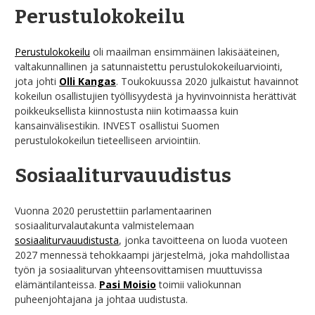
Perustulokokeilu
Perustulokokeilu
oli maailman ensimmäinen lakisääteinen,
valtakunnallinen ja satunnaistettu perustulokokeiluarviointi,
jota johti
Olli Kangas
. Toukokuussa 2020 julkaistut havainnot
kokeilun osallistujien työllisyydestä ja hyvinvoinnista herättivät
poikkeuksellista kiinnostusta niin kotimaassa kuin
kansainvälisestikin. INVEST osallistui Suomen
perustulokokeilun tieteelliseen arviointiin.
Sosiaaliturvauudistus
Vuonna 2020 perustettiin parlamentaarinen
sosiaaliturvalautakunta valmistelemaan
sosiaaliturvauudistusta
, jonka tavoitteena on luoda vuoteen
2027 mennessä tehokkaampi järjestelmä, joka mahdollistaa
työn ja sosiaaliturvan yhteensovittamisen muuttuvissa
elämäntilanteissa.
Pasi Moisio
toimii valiokunnan
puheenjohtajana ja johtaa uudistusta.