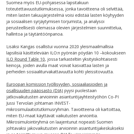
Suomea myös EU-pohjaisessa lapsitakuun
toteutettavuustutkimuksessa, jonka tavoitteena oli selvittää,
miten lasten takuujärjestelmä voisi edistää lasten köyhyyden
ja sosiaalisen syrjäytymisen torjumista, ja analysoi
perusteellisesti olemassa olevien järjestelmien suunnittelua,
hallintoa ja täytäntöönpanoa.
Lisäksi Kangas osallistui vuonna 2020 yleismaailmallisia
lapsilisiä käsittelevään ILO:n pyöreän pöydän 10 –kokoukseen
ILO Round Table 10
, jossa tarkasteltiin yksityiskohtaisesti
keinoja, joiden avulla maat voivat kasvattaa lasten ja
perheiden sosiaaliturvakattavuutta kohti yleissitovuutta.
Euroopan komission työllisyyden, sosiaaliasioiden ja
osallisuuden pääosasto (DIA)
pyysi puolestaan
jatkovaikutusten arvioinnin asiantuntijayhteistyöhön Co-PI
Jussi Tervolan johtaman INVEST-
mikrosimulaatiotutkimusryhmän. Tavoitteena oli kartoittaa,
miten EU-maat käyttävät vaikutusten arviointia.
Mikrosimulointiryhmä on laajentunut nopeasti Suomen
johtavaksi jakovaikutusten arvioinnin asiantuntijakeskukseksi