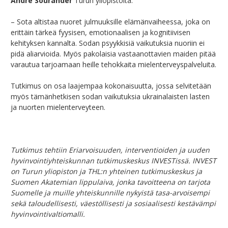
Andre Sourander
Turun yliopistolta.
– Sota altistaa nuoret julmuuksille elämänvaiheessa, joka on
erittäin tärkeä fyysisen, emotionaalisen ja kognitiivisen
kehityksen kannalta. Sodan psyykkisiä vaikutuksia nuoriin ei
pidä aliarvioida. Myös pakolaisia vastaanottavien maiden pitää
varautua tarjoamaan heille tehokkaita mielenterveyspalveluita.
Tutkimus on osa laajempaa kokonaisuutta, jossa selvitetään
myös tämänhetkisen sodan vaikutuksia ukrainalaisten lasten
ja nuorten mielenterveyteen.
Tutkimus tehtiin Eriarvoisuuden, interventioiden ja uuden
hyvinvointiyhteiskunnan tutkimuskeskus INVESTissä. INVEST
on Turun yliopiston ja THL:n yhteinen tutkimuskeskus ja
Suomen Akatemian lippulaiva, jonka tavoitteena on tarjota
Suomelle ja muille yhteiskunnille nykyistä tasa-arvoisempi
sekä taloudellisesti, väestöllisesti ja sosiaalisesti kestävämpi
hyvinvointivaltiomalli.