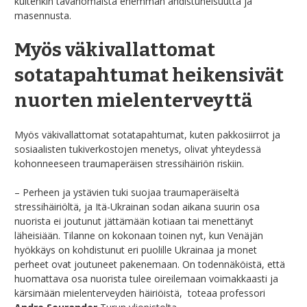
kuitenkin tavanomaista enemmän ahdistuneisuutta ja
masennusta.
Myös väkivallattomat
sotatapahtumat heikensivät
nuorten mielenterveyttä
Myös väkivallattomat sotatapahtumat, kuten pakkosiirrot ja
sosiaalisten tukiverkostojen menetys, olivat yhteydessä
kohonneeseen traumaperäisen stressihäiriön riskiin.
– Perheen ja ystävien tuki suojaa traumaperäiseltä
stressihäiriöltä, ja Itä-Ukrainan sodan aikana suurin osa
nuorista ei joutunut jättämään kotiaan tai menettänyt
läheisiään. Tilanne on kokonaan toinen nyt, kun Venäjän
hyökkäys on kohdistunut eri puolille Ukrainaa ja monet
perheet ovat joutuneet pakenemaan. On todennäköistä, että
huomattava osa nuorista tulee oireilemaan voimakkaasti ja
kärsimään mielenterveyden häiriöistä, toteaa professori