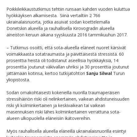
Poikkileikkaustutkimus tehtiin runsaan kahden vuoden kuluttua
hyökkäyksen alkamisesta. Siinä vertailtiin 2 766
ukrainalaisnuorta, jotka asuivat sodan koettelemalla
Donetskin alueella ja rauhallisella Kirovogradin alueella
aineiston keruun aikana syyskuusta 2016 tammikuuhun 2017.
– Tutkimus osoitti, että sota-alueella eläneet nuoret kärsivät
voimakkaasta sotatraumasta ja päivittäisestä stressistä. 60
prosenttia heistä oli todistanut aseellisia hyökkäyksiä, 14
prosenttia joutunut väkivallan uhriksi ja 30 prosenttia joutunut
jättämään kotinsa, kertoo tutkijatohtori
Sanju Silwal
Turun
yliopistosta.
Sodan omakohtaisesti kokeneilla nuorilla traumaperäisen
stressihäiriön riski oli nelinkertainen, vaikean ahdistuneisuuden
riski yli kolminkertainen ja keskivaikean tai vaikean
masennuksen riski lähes kolminkertainen verrattuna sota-
alueen ulkopuolella eläneisiin ikätovereihin.
Myös rauhallisella alueella eläneillä ukrainalaisnuorilla esiintyi