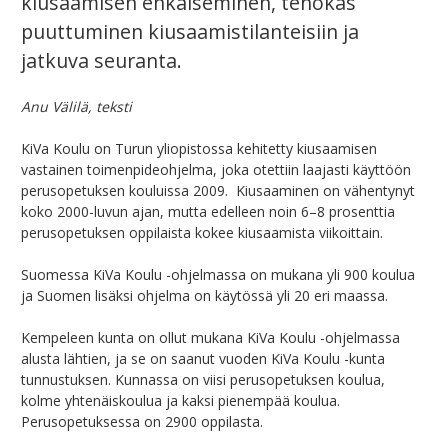
kiusaamisen ehkäiseminen, tehokas
puuttuminen kiusaamistilanteisiin ja
jatkuva seuranta.
Anu Välilä, teksti
KiVa Koulu on Turun yliopistossa kehitetty kiusaamisen
vastainen toimenpideohjelma, joka otettiin laajasti käyttöön
perusopetuksen kouluissa 2009. Kiusaaminen on vähentynyt
koko 2000-luvun ajan, mutta edelleen noin 6–8 prosenttia
perusopetuksen oppilaista kokee kiusaamista viikoittain.
Suomessa KiVa Koulu -ohjelmassa on mukana yli 900 koulua
ja Suomen lisäksi ohjelma on käytössä yli 20 eri maassa.
Kempeleen kunta on ollut mukana KiVa Koulu -ohjelmassa
alusta lähtien, ja se on saanut vuoden KiVa Koulu -kunta
tunnustuksen. Kunnassa on viisi perusopetuksen koulua,
kolme yhtenäiskoulua ja kaksi pienempää koulua.
Perusopetuksessa on 2900 oppilasta.