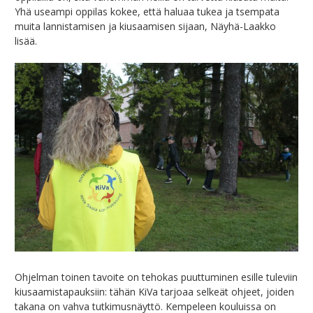
Yhä useampi oppilas kokee, että haluaa tukea ja tsempata
muita lannistamisen ja kiusaamisen sijaan, Näyhä-Laakko
lisää.
Ohjelman toinen tavoite on tehokas puuttuminen esille tuleviin
kiusaamistapauksiin: tähän KiVa tarjoaa selkeät ohjeet, joiden
takana on vahva tutkimusnäyttö. Kempeleen kouluissa on