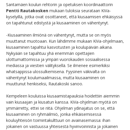
Santamäen koulun rehtorin ja opetuksen koordinaattorin
Pentti Rautakosken
mukaan tuloksia seurataan KiVa-
kyselyillä, jotka ovat osoittaneet, että kiusaamisen ehkäisyssä
on tapahtunut edistystä ja kiusaaminen on vähentynyt.
-Kiusaaminen ilmiönä on vähentynyt, mutta se on myös
muuttanut muotoaan. Kun lähdimme mukaan KiVa-ohjelmaan,
kiusaaminen tapahtui kasvotusten ja koulupäivän aikana.
Nykyään se tapahtuu yhä enemmän opettajien
ulottumattomissa ja ympäri vuorokauden sosiaalisessa
mediassa ja viestien välityksellä. Se ilmenee esimerkiksi
whatsappissa ulossulkemisena. Fyysinen väkivalta on
vähentynyt koulumaailmassa, mutta kiusaaminen on
muuttunut henkiseksi, Rautakoski sanoo.
Kempeleen kouluissa kiusaamistapauksia hoidettiin aiemmin
vain kiusaajan ja kiusatun kanssa. KiVa-ohjelman myötä on
ymmärretty, ettei se riitä. Ohjelman ydinajatus on se, että
kiusaaminen on ryhmäilmiö, jonka ehkäisemisessä
kouluyhteisön toimintakulttuuri on avainasemassa: ihan
jokainen on vastuussa yhteisestä hyvinvoinnista ja jokainen