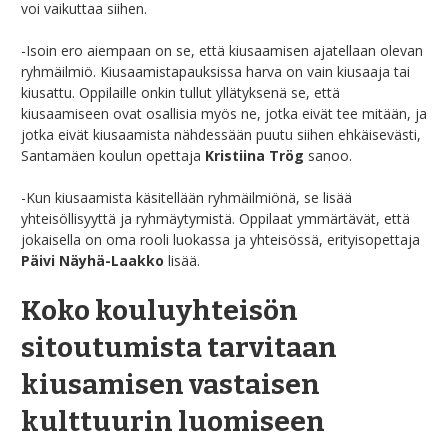
voi vaikuttaa siihen.
-Isoin ero aiempaan on se, että kiusaamisen ajatellaan olevan
ryhmäilmiö. Kiusaamistapauksissa harva on vain kiusaaja tai
kiusattu. Oppilaille onkin tullut yllätyksenä se, että
kiusaamiseen ovat osallisia myös ne, jotka eivät tee mitään, ja
jotka eivät kiusaamista nähdessään puutu siihen ehkäisevästi,
Santamäen koulun opettaja
Kristiina Trög
sanoo.
-Kun kiusaamista käsitellään ryhmäilmiönä, se lisää
yhteisöllisyyttä ja ryhmäytymistä. Oppilaat ymmärtävät, että
jokaisella on oma rooli luokassa ja yhteisössä, erityisopettaja
Päivi Näyhä-Laakko
lisää.
Koko kouluyhteisön
sitoutumista tarvitaan
kiusamisen vastaisen
kulttuurin luomiseen