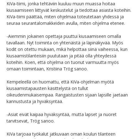
KiVa-tiimi, jonka tehtäviin kuuluu muun muassa hoitaa
kiusaamiseen liittyvät keskustelut ja tiedottaa asiasta koteihin.
KiVa-tiimi päättää, miten ohjelmaa toteutetaan yhdessä ja
seuraa seurantalomakkeiden avulla, miten ohjelma etenee.
-Aiemmin jokainen opettaja puuttui kiusaamiseen omalla
tavallaan. Nyt toiminta on yhtenäistä ja läpinäkyvää. Myös
kodit on otettu mukaan, mikä helpottaa siinä vaiheessa, kun
kiusaamistilanteisiin puututaan ja pitää olla yhteydessä
koteihin. Koen, että ohjelma on tuonut varmuutta myös
omaan toimintaan, Kristiina Trög sanoo.
Kempeleellä on huomattu, että KiVa-ohjelman myötä
kiusaamistapausten käsittelystä on tullut
oikeudenmukaisempaa. Rangaistusten sijaan lapsille jaetaan
kannustusta ja hyväksyntää.
-Asiat eivät kaipaa hyväksyntää, mutta lapset ja nuoret
tarvitsevat, Trög sanoo.
KiVa tarjoaa työkalut jatkuvaan oman koulun tilanteen