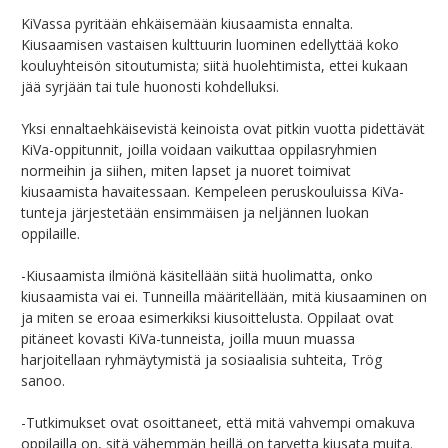
KiVassa pyritään ehkäisemään kiusaamista ennalta.
Kiusaamisen vastaisen kulttuurin luominen edellyttää koko
kouluyhteisön sitoutumista; siitä huolehtimista, ettei kukaan
jää syrjään tai tule huonosti kohdelluksi.
Yksi ennaltaehkäisevistä keinoista ovat pitkin vuotta pidettävät
KiVa-oppitunnit, joilla voidaan vaikuttaa oppilasryhmien
normeihin ja siihen, miten lapset ja nuoret toimivat
kiusaamista havaitessaan. Kempeleen peruskouluissa KiVa-
tunteja järjestetään ensimmäisen ja neljännen luokan
oppilaille.
-Kiusaamista ilmiönä käsitellään siitä huolimatta, onko
kiusaamista vai ei. Tunneilla määritellään, mitä kiusaaminen on
ja miten se eroaa esimerkiksi kiusoittelusta. Oppilaat ovat
pitäneet kovasti KiVa-tunneista, joilla muun muassa
harjoitellaan ryhmäytymistä ja sosiaalisia suhteita, Trög
sanoo.
-Tutkimukset ovat osoittaneet, että mitä vahvempi omakuva
oppilailla on, sitä vähemmän heillä on tarvetta kiusata muita.