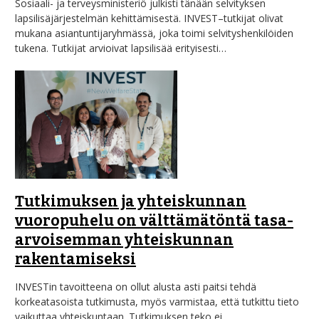
Sosiaali- ja terveysministeriö julkisti tänään selvityksen
lapsilisäjärjestelmän kehittämisestä. INVEST–tutkijat olivat
mukana asiantuntijaryhmässä, joka toimi selvityshenkilöiden
tukena. Tutkijat arvioivat lapsilisää erityisesti…
Tutkimuksen ja yhteiskunnan
vuoropuhelu on välttämätöntä tasa-
arvoisemman yhteiskunnan
rakentamiseksi
INVESTin tavoitteena on ollut alusta asti paitsi tehdä
korkeatasoista tutkimusta, myös varmistaa, että tutkittu tieto
vaikuttaa yhteiskuntaan. Tutkimuksen teko ei…