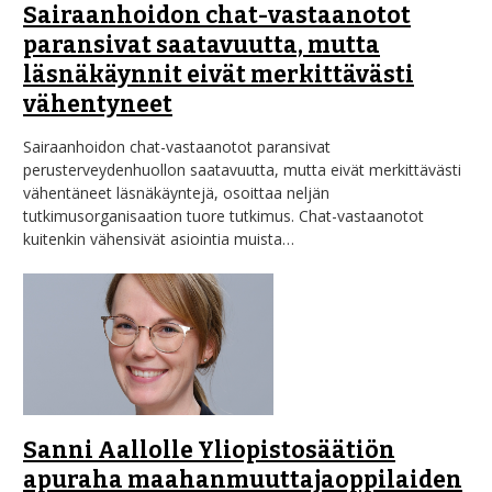
Sairaanhoidon chat-vastaanotot
paransivat saatavuutta, mutta
läsnäkäynnit eivät merkittävästi
vähentyneet
Sairaanhoidon chat-vastaanotot paransivat
perusterveydenhuollon saatavuutta, mutta eivät merkittävästi
vähentäneet läsnäkäyntejä, osoittaa neljän
tutkimusorganisaation tuore tutkimus. Chat-vastaanotot
kuitenkin vähensivät asiointia muista…
Sanni Aallolle Yliopistosäätiön
apuraha maahanmuuttajaoppilaiden