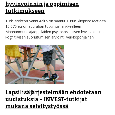
hyvinvoinnin ja oppimisen
tutkimukseen
Tutkijatohtori Sanni Aalto on saanut Turun Yliopistosäätiöltä
15 070 euron apurahan tutkimushankkeelleen
Maahanmuuttajaoppilaiden psykososiaalisen hyvinvoinnin ja
kognitiivisen suoriutumisen arviointi: verkkopohjainen…
Lapsilisäjärjestelmään ehdotetaan
uudistuksia – INVEST-tutkijat
mukana selvitystyössä