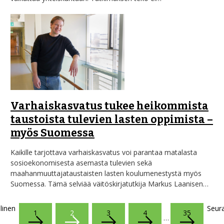
Varhaiskasvatus tukee heikommista
taustoista tulevien lasten oppimista –
myös Suomessa
Kaikille tarjottava varhaiskasvatus voi parantaa matalasta
sosioekonomisesta asemasta tulevien sekä
maahanmuuttajataustaisten lasten koulumenestystä myös
Suomessa. Tämä selviää väitöskirjatutkija Markus Laanisen…
linen
Seur
1
2
3
4
35
…