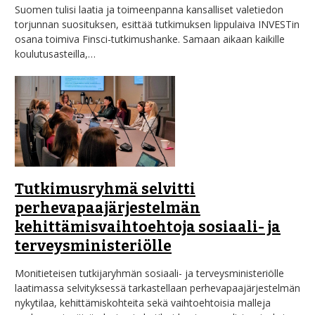
Suomen tulisi laatia ja toimeenpanna kansalliset valetiedon
torjunnan suosituksen, esittää tutkimuksen lippulaiva INVESTin
osana toimiva Finsci-tutkimushanke. Samaan aikaan kaikille
koulutusasteilla,…
Tutkimusryhmä selvitti
perhevapaajärjestelmän
kehittämisvaihtoehtoja sosiaali- ja
terveysministeriölle
Monitieteisen tutkijaryhmän sosiaali- ja terveysministeriölle
laatimassa selvityksessä tarkastellaan perhevapaajärjestelmän
nykytilaa, kehittämiskohteita sekä vaihtoehtoisia malleja