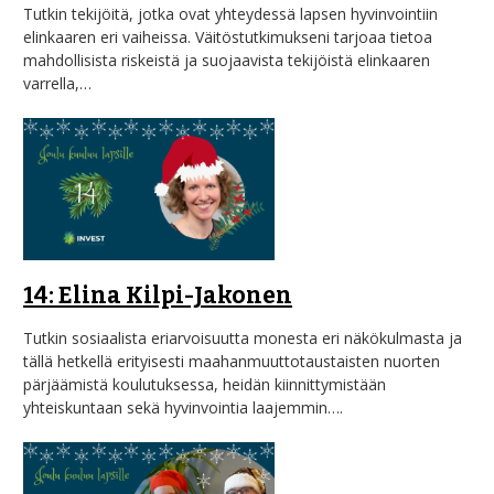
Tutkin tekijöitä, jotka ovat yhteydessä lapsen hyvinvointiin
elinkaaren eri vaiheissa. Väitöstutkimukseni tarjoaa tietoa
mahdollisista riskeistä ja suojaavista tekijöistä elinkaaren
varrella,…
14: Elina Kilpi-Jakonen
Tutkin sosiaalista eriarvoisuutta monesta eri näkökulmasta ja
tällä hetkellä erityisesti maahanmuuttotaustaisten nuorten
pärjäämistä koulutuksessa, heidän kiinnittymistään
yhteiskuntaan sekä hyvinvointia laajemmin….